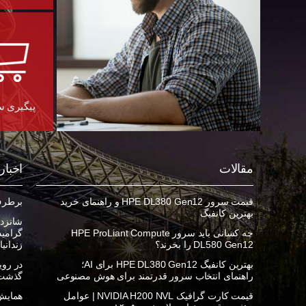
پیگیری 
مقالات
اخبار
قیمت سرور HPE DL380 Gen12 و راهنمای خرید
برطرف ک
بهترین کانفیگ
شانزده
چه کسانی باید سرور HPE ProLiant Compute
DL580 Gen12 را بخرند؟
زندانی
بهترین کانفیگ HPE DL380 Gen12 برای AI؛
راهنمای انتخاب سرور قدرتمند برای هوش مصنوعی
گذشت
قیمت کارت گرافیک NVIDIA H200 NVL | عوامل
همایش 