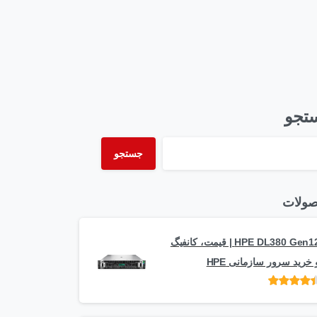
تجو
جستجو
ولات
HPE DL380 Gen12 | قیمت، کانفیگ
 خرید سرور سازمانی HPE
امتیاز
از 5