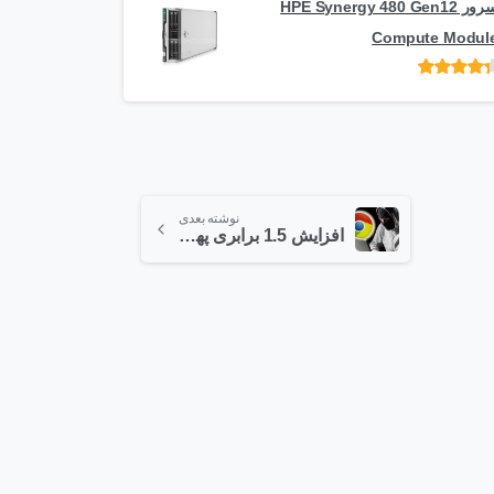
سرور HPE Synergy 480 Gen12
Compute Modul
امتیاز
از 5
نوشته بعدی
افزایش 1.5 برابری پهنای باند اینترنت مخابرات تهران
1
2
1