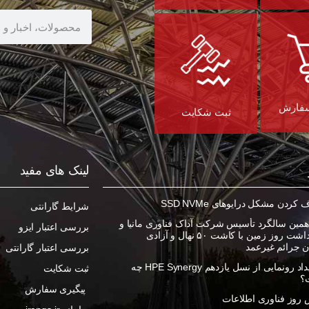
سفارش
ثبت شکایت
لینک های مفید
ردن مشکل درایوهای SSD NVMe
شرایط گارانتی
مین سالگرد تأسیس شرکت آداک فناوری مانیا و
بررسی اعتبار ایزو
گرامیداشت روز زمین با کاشت ۵۰ نهال و آزادی
ان جرائم غیرعمد
بررسی اعتبار گارانتی
در رویداد رونمایی از نسل یازدهم HPE Synergy چه
ثبت شکایت
؟
پیگیری سفارش
روز فناوری اطلاعات