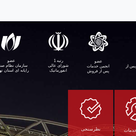
عضو
رتبه 1
عضو
سازمان نظام صن
شورای عالی
پس از
انجمن خدمات
رایانه ای استان ته
انفورماتیک
پس از فروش
نظرسنجی
خدمات