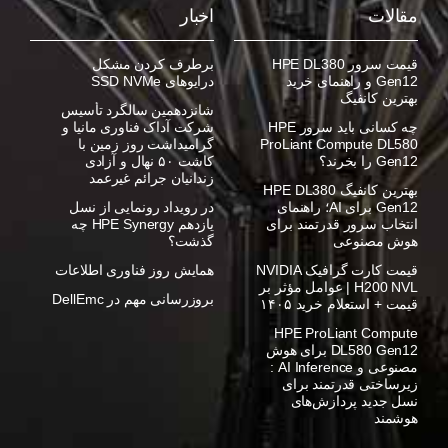
مقالات
اخبار
قیمت سرور HPE DL380
برطرف کردن مشکل
Gen12 و راهنمای خرید
درایوهای SSD NVMe
بهترین کانفیگ
شانزدهمین سالگرد تأسیس
چه کسانی باید سرور HPE
شرکت آداک فناوری مانیا و
ProLiant Compute DL580
گرامیداشت روز زمین با
Gen12 را بخرند؟
کاشت ۵۰ نهال و آزادی
زندانیان جرائم غیرعمد
بهترین کانفیگ HPE DL380
Gen12 برای AI؛ راهنمای
در رویداد رونمایی از نسل
انتخاب سرور قدرتمند برای
یازدهم HPE Synergy چه
هوش مصنوعی
گذشت؟
قیمت کارت گرافیک NVIDIA
همایش روز فناوری اطلاعات
H200 NVL | عوامل مؤثر بر
بروزرسانی مهم در DellEmc
قیمت + استعلام خرید ۱۴۰۵
HPE ProLiant Compute
DL580 Gen12 برای هوش
مصنوعی و AI Inference :
زیرساختی قدرتمند برای
نسل جدید پردازش‌های
هوشمند