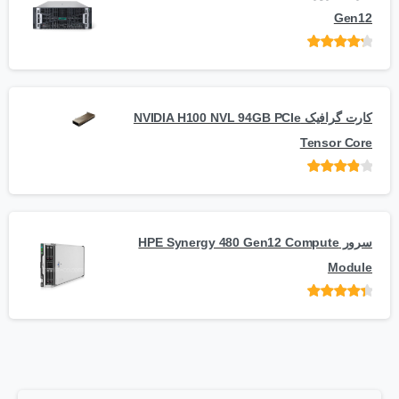
Gen12
امتیاز
از 5
کارت گرافیک NVIDIA H100 NVL 94GB PCIe
Tensor Core
امتیاز
از
5
سرور HPE Synergy 480 Gen12 Compute
Module
امتیاز
از 5