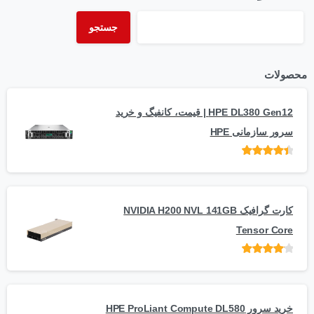
جستجو
محصولات
HPE DL380 Gen12 | قیمت، کانفیگ و خرید
سرور سازمانی HPE
امتیاز
از 5
کارت گرافیک NVIDIA H200 NVL 141GB
Tensor Core
امتیاز
از
5
خرید سرور HPE ProLiant Compute DL580