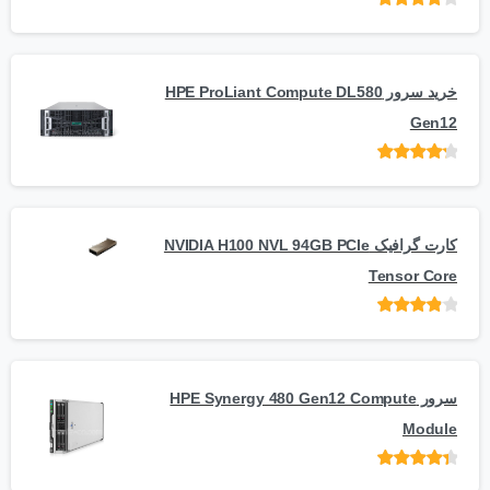
امتیاز
از
5
خرید سرور HPE ProLiant Compute DL580
Gen12
امتیاز
از 5
کارت گرافیک NVIDIA H100 NVL 94GB PCIe
Tensor Core
امتیاز
از
5
سرور HPE Synergy 480 Gen12 Compute
Module
امتیاز
از 5