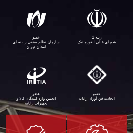
عضو
رتبه 1
سازمان نظام صنفی رایانه ای
شورای عالی انفورماتیک
استان تهران
عضو
عضو
اتحادیه فن آوران رایانه
انجمن وارد کنندگان کالا و
تجهیزات رایانه‌