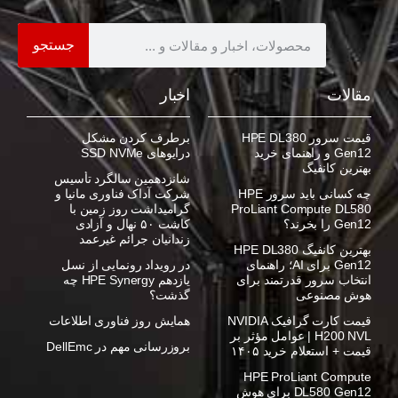
جستجو
مقالات
اخبار
قیمت سرور HPE DL380
برطرف کردن مشکل
Gen12 و راهنمای خرید
درایوهای SSD NVMe
بهترین کانفیگ
شانزدهمین سالگرد تأسیس
چه کسانی باید سرور HPE
شرکت آداک فناوری مانیا و
ProLiant Compute DL580
گرامیداشت روز زمین با
Gen12 را بخرند؟
کاشت ۵۰ نهال و آزادی
زندانیان جرائم غیرعمد
بهترین کانفیگ HPE DL380
Gen12 برای AI؛ راهنمای
در رویداد رونمایی از نسل
انتخاب سرور قدرتمند برای
یازدهم HPE Synergy چه
هوش مصنوعی
گذشت؟
قیمت کارت گرافیک NVIDIA
همایش روز فناوری اطلاعات
H200 NVL | عوامل مؤثر بر
بروزرسانی مهم در DellEmc
قیمت + استعلام خرید ۱۴۰۵
HPE ProLiant Compute
DL580 Gen12 برای هوش