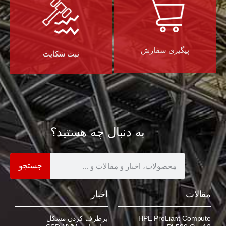
پیگیری سفارش
ثبت شکایت
به دنبال چه هستید؟
جستجو
مقالات
اخبار
HPE ProLiant Compute
برطرف کردن مشکل