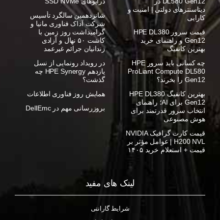
DL580 Gen12 در
درایوهای SSD NVMe
دیتاسنترهای دولتی | امنیت و
شانزدهمین سالگرد تأسیس
کارایی
شرکت آداک فناوری مانیا و
قیمت سرور HPE DL380
گرامیداشت روز زمین با
Gen12 و راهنمای خرید
کاشت ۵۰ نهال و آزادی
بهترین کانفیگ
زندانیان جرائم غیرعمد
چه کسانی باید سرور HPE
در رویداد رونمایی از نسل
ProLiant Compute DL580
یازدهم HPE Synergy چه
Gen12 را بخرند؟
گذشت؟
بهترین کانفیگ HPE DL380
همایش روز فناوری اطلاعات
Gen12 برای AI؛ راهنمای
بروزرسانی مهم در DellEmc
انتخاب سرور قدرتمند برای
هوش مصنوعی
قیمت کارت گرافیک NVIDIA
H200 NVL | عوامل مؤثر بر
قیمت + استعلام خرید ۱۴۰۵
لینک های مفید
شرایط گارانتی