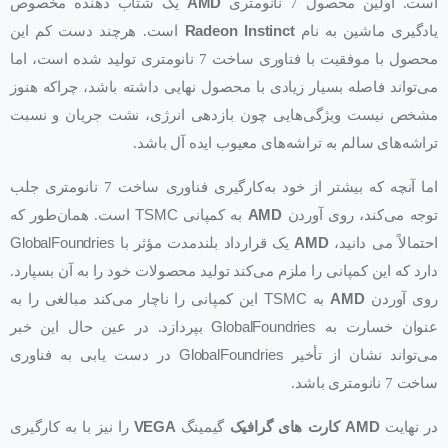
است. اولین محصول 7 نانومتری
AMD
یک شتاب دهنده مخصوص
یادگیری ماشین به نام
Radeon Instinct
است. هرچند دست کم این
محصول با موفقیت با فناوری ساخت 7 نانومتری تولید شده است، اما
می‌تواند فاصله بسیار زیادی با محصول نهایی داشته باشد، چراکه هنوز
مشخص نیست ویژگی‌هایی چون بازدهی انرژی، نشت جریان و نسبت
تراشه‌های سالم به تراشه‌های معیوب ایده آل باشد.
اما آنچه که بیشتر از خود به‌کارگیری فناوری ساخت 7 نانومتری جلب
توجه می‌کند، روی آوردن
AMD
به کمپانی
TSMC
است. همان‌طور که
احتمالاً می دانید،
AMD
یک قرارداد بلندمدت مؤثر با
GlobalFoundries
دارد که این کمپانی را ملزم می‌کند تولید محصولات خود را به آن بسپارد.
روی آوردن
AMD
به
TSMC
این کمپانی را ناچار می‌کند مبالغی را به
عنوان خسارت به
GlobalFoundries
بپردازد. در عین حال این خبر
می‌تواند نشان از تأخیر
GlobalFoundries
در دست یابی به فناوری
ساخت 7 نانومتری باشد.
در نهایت
AMD
کارت های گرافیک
گیمینگ
VEGA
را نیز با به کارگیری