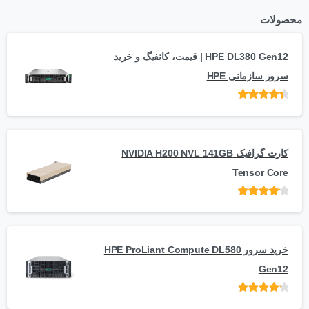
محصولات
HPE DL380 Gen12 | قیمت، کانفیگ و خرید
سرور سازمانی HPE
امتیاز
از 5
کارت گرافیک NVIDIA H200 NVL 141GB
Tensor Core
امتیاز
از
5
خرید سرور HPE ProLiant Compute DL580
Gen12
امتیاز
از 5