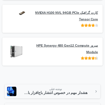
کارت گرافیک NVIDIA H100 NVL 94GB PCIe
Tensor Core
امتیاز
از
5
سرور HPE Synergy 480 Gen12 Compute
Module
امتیاز
از 5
نوشته قبلی
هشدار مهم در خصوص انتشار باج‌افزار با سوء استفاده از درگاه مدیریتی ILO سرورهای شرکت HP