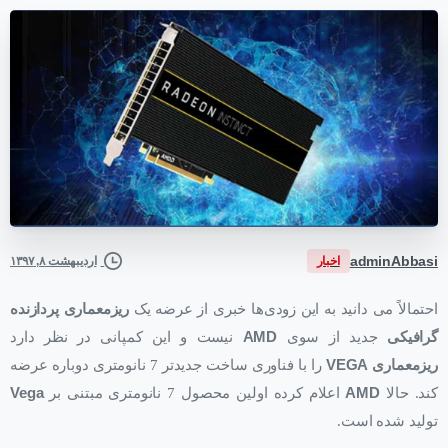
adminAbbasi
اخبار
اردیبهشت ۸, ۱۳۹۷
احتمالاً می دانید به این زودی‌ها خبری از عرضه یک
ریزمعماری
پردازنده
گرافیکی
جدید از سوی
AMD
نیست و این کمپانی در نظر دارد
ریزمعماری
VEGA
را با فناوری ساخت جدیدتر 7 نانومتری دوباره عرضه
کند. حالا
AMD
اعلام کرده اولین محصول 7 نانومتری مبتنی بر
Vega
تولید شده است.