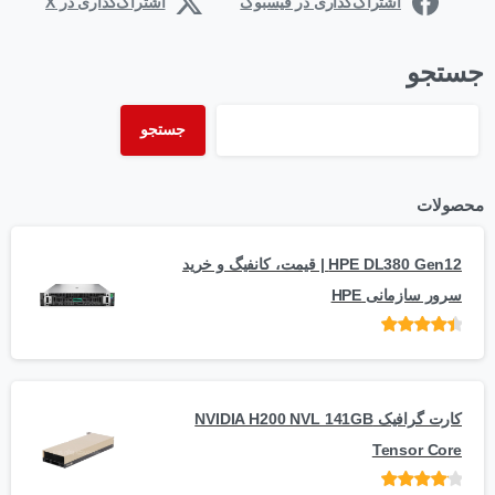
اشتراک‌گذاری در فیسبوک
اشتراک‌گذاری در X
جستجو
جستجو
محصولات
HPE DL380 Gen12 | قیمت، کانفیگ و خرید
سرور سازمانی HPE
امتیاز
از 5
کارت گرافیک NVIDIA H200 NVL 141GB
Tensor Core