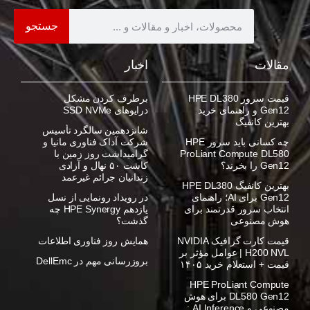
جستجو
مقالات
اخبار
قیمت سرور HPE DL380
برطرف کردن مشکل
Gen12 و راهنمای خرید
درایوهای SSD NVMe
بهترین کانفیگ
شانزدهمین سالگرد تأسیس
چه کسانی باید سرور HPE
شرکت آداک فناوری مانیا و
ProLiant Compute DL580
گرامیداشت روز زمین با
Gen12 را بخرند؟
کاشت ۵۰ نهال و آزادی
زندانیان جرائم غیرعمد
بهترین کانفیگ HPE DL380
Gen12 برای AI؛ راهنمای
در رویداد رونمایی از نسل
انتخاب سرور قدرتمند برای
یازدهم HPE Synergy چه
هوش مصنوعی
گذشت؟
قیمت کارت گرافیک NVIDIA
همایش روز فناوری اطلاعات
H200 NVL | عوامل مؤثر بر
بروزرسانی مهم در DellEmc
قیمت + استعلام خرید ۱۴۰۵
HPE ProLiant Compute
DL580 Gen12 برای هوش
مصنوعی و AI Inference :