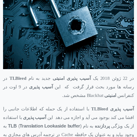
در 22 ژوئن 2018 یک
آسیب پذیری امنیتی
جدید به نام
TLBleed
در
رسانه ها مورد بحث قرار گرفت که این
آسیب پذیری
در 9 اوت در
کنفرانس
امنیتی
Blackhat مشخص شد.
آسیب پذیری TLBleed
با استفاده از یک حمله که اطلاعات جانبی را
افشا می کند بوجود می آید و اجازه می دهد این
آسیب پذیری
با استفاده
از یک ویژگی
پردازنده
به نام
(
Translation Lookaside buffer
(
TLB
به
وجود بیاید و به عنوان یک حافظه Cache در ترجمه آدرس های مجازی به