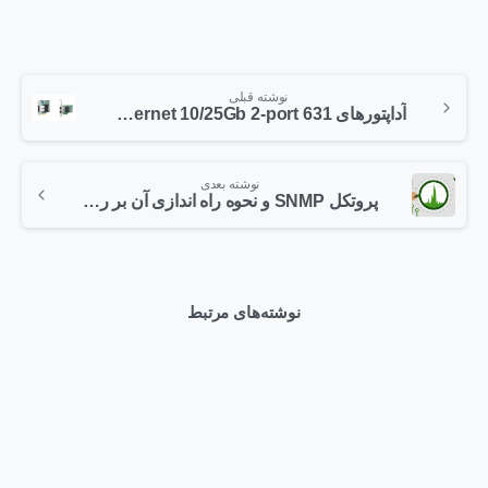
نوشته قبلی
آداپتورهای HPE Ethernet 10/25Gb 2-port 631
نوشته بعدی
پروتکل SNMP و نحوه راه اندازی آن بر روی سوئیچ های سیسکو – قسمت اول
نوشته‌های مرتبط
0