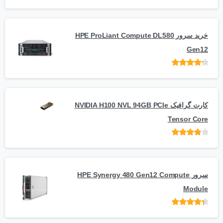
امتیاز
از
5
خرید سرور HPE ProLiant Compute DL580
Gen12
امتیاز
از 5
کارت گرافیک NVIDIA H100 NVL 94GB PCIe
Tensor Core
امتیاز
از
5
سرور HPE Synergy 480 Gen12 Compute
Module
امتیاز
از 5