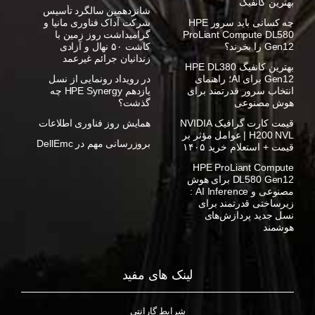
بهترین کانفیگ
شانزدهمین سالگرد تأسیس
چه کسانی باید سرور HPE
شرکت آداک فناوری مانیا و
ProLiant Compute DL580
گرامیداشت روز زمین با
Gen12 را بخرند؟
کاشت ۵۰ نهال و آزادی
زندانیان جرائم غیرعمد
بهترین کانفیگ HPE DL380
Gen12 برای AI؛ راهنمای
در رویداد رونمایی از نسل
انتخاب سرور قدرتمند برای
یازدهم HPE Synergy چه
هوش مصنوعی
گذشت؟
قیمت کارت گرافیک NVIDIA
همایش روز فناوری اطلاعات
H200 NVL | عوامل مؤثر بر
بروزرسانی مهم در DellEmc
قیمت + استعلام خرید ۱۴۰۵
HPE ProLiant Compute
DL580 Gen12 برای هوش
مصنوعی و AI Inference :
زیرساختی قدرتمند برای
نسل جدید پردازش‌های
هوشمند
لینک های مفید
شرایط گارانتی