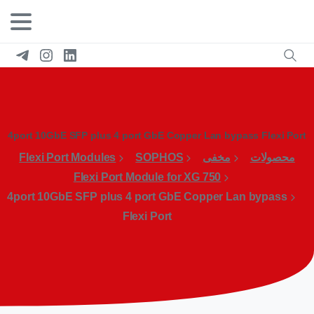
4port 10GbE SFP plus 4 port GbE Copper Lan bypass Flexi Port
محصولات
مخفی
SOPHOS
Flexi Port Modules
Flexi Port Module for XG 750
4port 10GbE SFP plus 4 port GbE Copper Lan bypass
Flexi Port