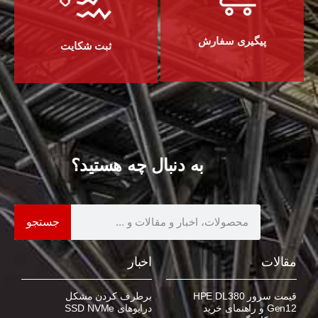
پیگیری سفارش
ثبت شکایت
به دنبال چه هستید؟
جستجو
مقالات
اخبار
قیمت سرور HPE DL380
برطرف کردن مشکل
Gen12 و راهنمای خرید
درایوهای SSD NVMe