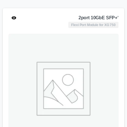
‘+2port 10GbE SFP
Flexi Port Module for XG 750