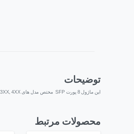
توضیحات
این ماژول 8 پورت SFP مختص مدل های XG/SG 2XX , 3XX, 4XX می باشد.
محصولات مرتبط