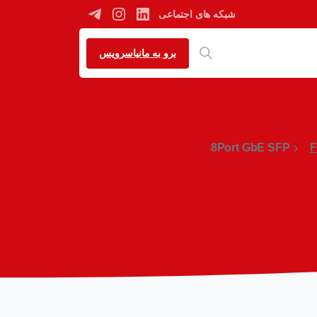
شبکه های اجتماعی
برو به مانیاسرویس
8Port GbE SFP
F