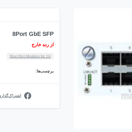
8Port GbE SFP
از رده خارج
Flexi Port Modules for 1U
برچسب‌ها:
اشتراک‌گذار