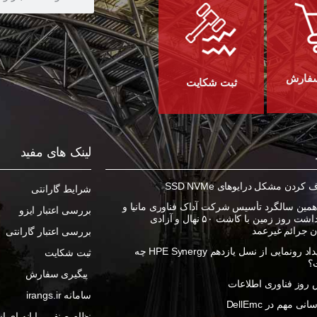
سفارش
ثبت شکایت
لینک های مفید
ردن مشکل درایوهای SSD NVMe
شرایط گارانتی
مین سالگرد تأسیس شرکت آداک فناوری مانیا و
بررسی اعتبار ایزو
گرامیداشت روز زمین با کاشت ۵۰ نهال و آزادی
ان جرائم غیرعمد
بررسی اعتبار گارانتی
در رویداد رونمایی از نسل یازدهم HPE Synergy چه
ثبت شکایت
؟
پیگیری سفارش
روز فناوری اطلاعات
سامانه irangs.ir
ی مهم در DellEmc
نظام صنفی رایانه ای اس