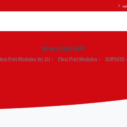
د.
8Port GbE SFP
lexi Port Modules for 1U
Flexi Port Modules
SOPHOS