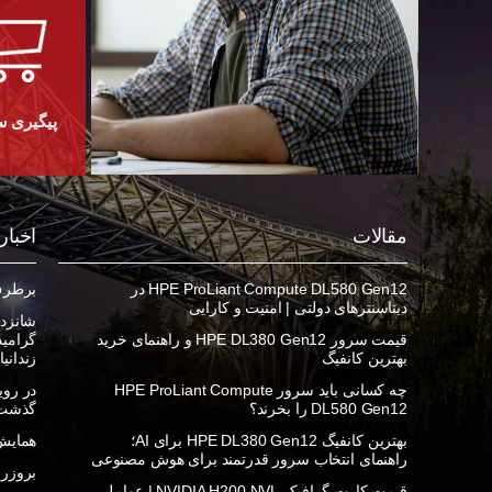
پیگیری 
مقالات
اخبار
HPE ProLiant Compute DL580 Gen12 در
برطرف ک
دیتاسنترهای دولتی | امنیت و کارایی
شانزده
قیمت سرور HPE DL380 Gen12 و راهنمای خرید
بهترین کانفیگ
زندانی
چه کسانی باید سرور HPE ProLiant Compute
DL580 Gen12 را بخرند؟
گذشت
بهترین کانفیگ HPE DL380 Gen12 برای AI؛
همایش 
راهنمای انتخاب سرور قدرتمند برای هوش مصنوعی
بروزرسان
قیمت کارت گرافیک NVIDIA H200 NVL | عوامل