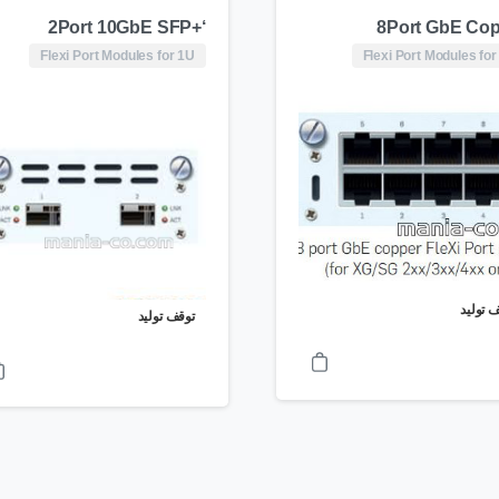
‘+2Port 10GbE SFP
8Port GbE Co
Flexi Port Modules for 1U
Flexi Port Modules for
 تولید
توقف تولید