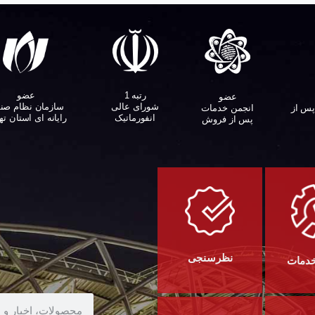
عضو
رتبه 1
عضو
سازمان نظام صن
شورای عالی
پس از
انجمن خدمات
رایانه ای استان ته
انفورماتیک
پس از فروش
نظرسنجی
خدمات