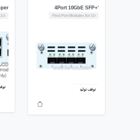
pper
‘+4Port 10GbE SFP
 1U
Flexi Port Modules for 1U
توقف
توقف تولید