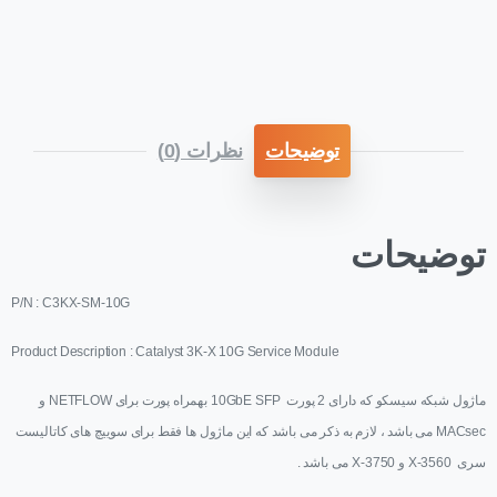
توضیحات
نظرات (0)
توضیحات
P/N : C3KX-SM-10G
Product Description : Catalyst 3K-X 10G Service Module
ماژول شبکه سیسکو که دارای 2 پورت 10GbE SFP بهمراه پورت برای NETFLOW و
MACsec می باشد ، لازم به ذکر می باشد که این ماژول ها فقط برای سوییچ های کاتالیست
سری 3560-X و 3750-X می باشد .