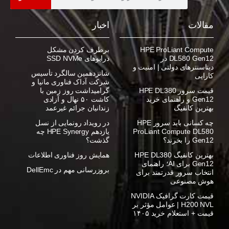
مقالات
اخبار
HPE ProLiant Compute
برطرف کردن مشکل
DL580 Gen12 در
درایوهای SSD NVMe
دیتاسنترهای دولتی | امنیت و
شانزدهمین سالگرد تأسیس
کارایی
شرکت آداک فناوری مانیا و
قیمت سرور HPE DL380
گرامیداشت روز زمین با
Gen12 و راهنمای خرید
کاشت ۵۰ نهال و آزادی
بهترین کانفیگ
زندانیان جرائم غیرعمد
چه کسانی باید سرور HPE
در رویداد رونمایی از نسل
ProLiant Compute DL580
یازدهم HPE Synergy چه
Gen12 را بخرند؟
گذشت؟
بهترین کانفیگ HPE DL380
همایش روز فناوری اطلاعات
Gen12 برای AI؛ راهنمای
بروزرسانی مهم در DellEmc
انتخاب سرور قدرتمند برای
هوش مصنوعی
قیمت کارت گرافیک NVIDIA
H200 NVL | عوامل مؤثر بر
قیمت + استعلام خرید ۱۴۰۵