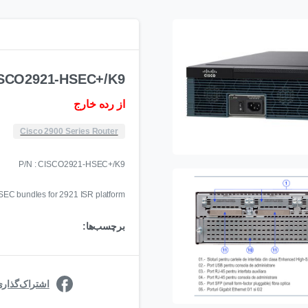
SCO2921-HSEC+/K9
از رده خارج
Cisco 2900 Series Router
P/N : CISCO2921-HSEC+/K9
SEC bundles for 2921 ISR platform
برچسب‌ها:
اشتراک‌گذار