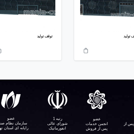
 تولید
توقف تولید
عضو
رتبه 1
عضو
سازمان نظام صن
شورای عالی
پس از
انجمن خدمات
رایانه ای استان ته
انفورماتیک
پس از فروش