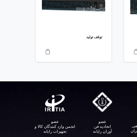
توقف تولید
عضو
عضو
فی
اتحادیه فن
انجمن وارد کنندگان کالا و
ران
آوران رایانه
تجهیزات رایانه‌