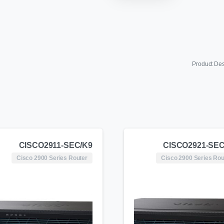
Product Des
CISCO2911-SEC/K9
CISCO2921-SEC
Cisco 2900 Series Router
Cisco 2900 Series Rou