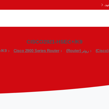
د.
CISCO2921-HSEC+/K9
)
روتر (Router)
Cisco 2900 Series Router
/K9