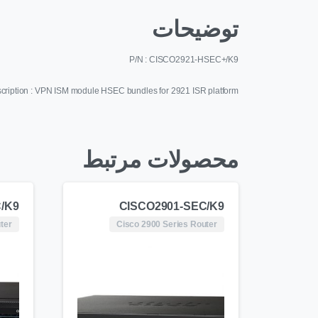
توضیحات
P/N : CISCO2921-HSEC+/K9
cription : VPN ISM module HSEC bundles for 2921 ISR platform
محصولات مرتبط
/K9
CISCO2901-SEC/K9
ter
Cisco 2900 Series Router