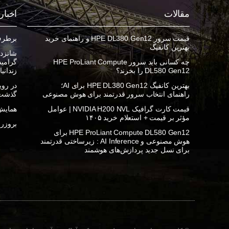
مقالات
اخبار
قیمت سرور HPE DL380 Gen12 و راهنمای خرید
برطرف ک
بهترین کانفیگ
شانزده
چه کسانی باید سرور HPE ProLiant Compute
DL580 Gen12 را بخرند؟
زندانی
بهترین کانفیگ HPE DL380 Gen12 برای AI؛
راهنمای انتخاب سرور قدرتمند برای هوش مصنوعی
گذشت
قیمت کارت گرافیک NVIDIA H200 NVL | عوامل
همایش 
مؤثر بر قیمت + استعلام خرید ۱۴۰۵
بروزرسان
HPE ProLiant Compute DL580 Gen12 برای
هوش مصنوعی و AI Inference : زیرساختی قدرتمند
برای نسل جدید پردازش‌های هوشمند