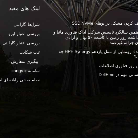
لینک های مفید
ردن مشکل درایوهای SSD NVMe
شرایط گارانتی
مین سالگرد تأسیس شرکت آداک فناوری مانیا و
بررسی اعتبار ایزو
گرامیداشت روز زمین با کاشت ۵۰ نهال و آزادی
ان جرائم غیرعمد
بررسی اعتبار گارانتی
در رویداد رونمایی از نسل یازدهم HPE Synergy چه
ثبت شکایت
؟
پیگیری سفارش
روز فناوری اطلاعات
سامانه irangs.ir
ی مهم در DellEmc
نظام صنفی رایانه ای اس