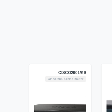
CISCO2901/K9
Cisco 2900 Series Router