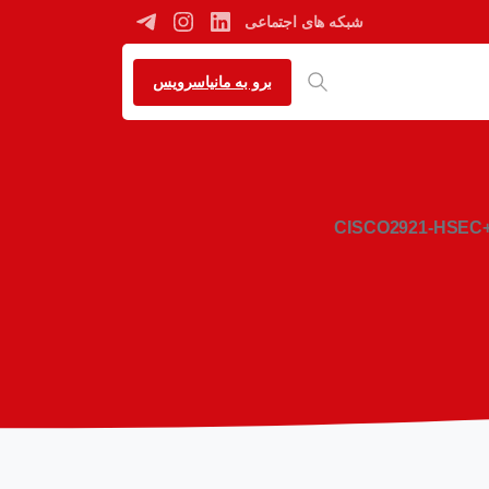
شبکه های اجتماعی
برو به مانیاسرویس
CISCO2921-HSEC+