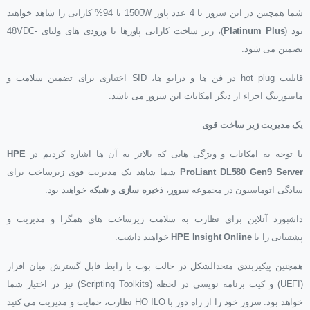
شما همچنین در این سرور با 4 عدد پاور 1500W تا 94% کارایی را شاهد خواهید
بود (
Platinum Plus
)، زیر ساخت کارایی پاورها با ورودی های ولتای -48VDC
تضمین می شود.
قابلیت hot plug در فن ها و درایو ها، SID اختیاری برای تضمین سلامت و
مانیتورینگ اجزاء از دیگر امکانات این سرور می باشد.
یک مدیریت زیر ساخت قوی
با توجه به امکانات و ویژگی هایی که بالاتر به آن ها اشاره کردیم در
HPE
ProLiant DL580 Gen9 Server
شما شاهد یک مدیریت قوی زیرساخت برای
سادگی اتوماسیون در مجموعه
سرور
،
ذخیره سازی
و
شبکه
خواهید بود.
داشبورد آنلاین برای نظارت به سلامت زیرساخت های همگرا و مدیریت و
پشتیبانی را با
HPE Insight Online
خواهید داشت.
همچنین پیکیربندی متحدالشکل در حالت بوت با رابط قابل گسترش میان افزار
(UEFI) و کیت برنامه نویسی در لحظه (Scripting Toolkits) نیز در اختیار شما
خواهد بود. سرور خود را از راه دور با HO ILO نظارت، حمایت و مدیریت می کنید