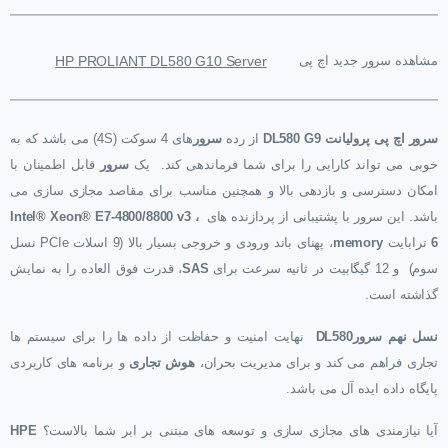
مشاهده سرور جدید اچ پی
HP PROLIANT DL580 G10 Server
سرور اچ پی پرولیانت DL580 G9
از رده
سرور
های 4 سوکت (4S) می باشد که به
خوبی می تواند کارایی را برای شما فرماندهی کند. یک
سرور
قابل اطمینان با
امکان دسترسی و بازدهی بالا و همچنین مناسب برای مقاصد مجازی سازی می
باشد. این سرور با پشتیبانی از پردازنده های
Intel® Xeon® E7-4800/8800 v3 ،
6
ترابایت
memory
، پهنای باند ورودی و خروجی بسیار بالا (9 اسلات PCIe نسل
سوم) و 12 گیگابیت در ثانیه سرعت برای
SAS
، قدرت فوق العاده را به نمایش
گذاشته است.
نسل نهم سرورDL580
نهایت امنیت و حفاظت از داده ها را برای سیستم ها
تجاری فراهم می کند و برای مدیریت بحران،
هوش تجاری
و برنامه های کاربردی
پایگاه داده ایده آل می باشد.
آیا نیازمندی های مجازی سازی و توسعه های مبتنی بر ابر شما بالاست؟
HPE