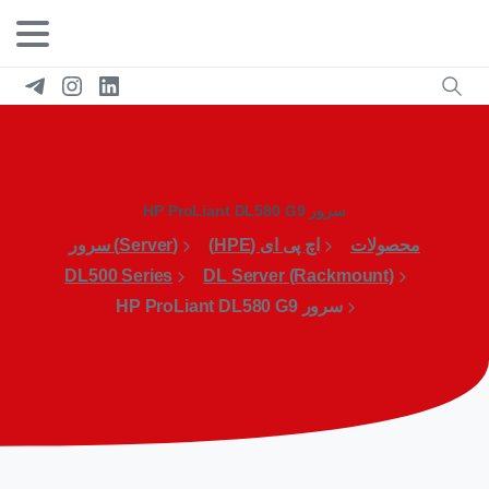
سرور HP ProLiant DL580 G9
محصولات
اچ پی ای (HPE)
(Server) سرور
DL500 Series
DL Server (Rackmount)
سرور HP ProLiant DL580 G9