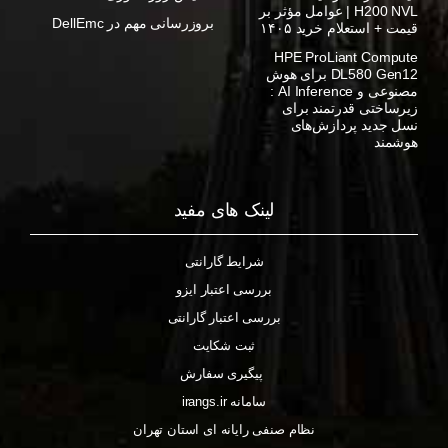
H200 NVL | عوامل مؤثر بر
بروزرسانی مهم در DellEmc
قیمت + استعلام خرید ۱۴۰۵
HPE ProLiant Compute
DL580 Gen12 برای هوش
مصنوعی و AI Inference :
زیرساختی قدرتمند برای
نسل جدید پردازش‌های
هوشمند
لینک های مفید
شرایط گارانتی
بررسی اعتبار ایزو
بررسی اعتبار گارانتی
ثبت شکایت
پیگیری سفارش
سامانه irangs.ir
نظام صنفی رایانه ای استان تهران