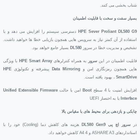
شتاب بخشی می کنند.
بسیار سفت و سخت با قابلیت اطمینان
HPE Sever Proliant DL580 G9
دسترسی سیستم را افزایش می دهد و با
استفاده از آن کمتر نیاز به سرویس هایی همچون بازیابی خطا ها خواهید داشت.
تشخیص و مدیریت خطا در سرور
DL580
بسیار جامع خواهد بود.
قابلیت اطمینان در این
سرور
به همراه کنترلرهای
HPE Smart Array
با ویژگی
هایی همچون رمزنگاری امن و
Data Mirroring
پیشرفته و تکنولوژی
HPE
SmartDrive
، بهبود یافته است.
افزایش امنیت با 4 سطح
Boot
امن با حالت
Unified Extensible Firmware
Interface
با به اختصار UEFI
چابکی و بازدهی برای محیط های با مقیاس بالا
در
سرور اچ پی DL580 Gen9
هزینه های کاهش دما (Cooling) خود را با
استانداردهای ASHARE A3 و A4 4 کاهش خواهید داد.