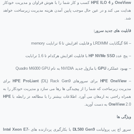
OneView
و
HPE ILO 4
کسب و کار شما را با هوش فراوان و مدیریت خودکار
هدایت می کند و در عین حال موجب پایین آمدن هزینه مدیریت زیرساخت خواهد
شد.
قابلیت های جدید سرور:
– 64 گیگابایت LRDIMM و قابلیت افزایش تا 6 ترابایت memory
– پنج عدد
HP NVMe SSD
با قابلیت افزایش هرکدام تا 1.6 ترابایت
– بهبود عملکرد
GPU
با ماژول جدید NVIDIA به نام Quadro M6000 GPU
–
HPE OneView
برای سرورهای
HPE ProLiant
(DL) Rack Gen9 برای
مدیریت زیرساخت که شما را از پیچیدگی ها رها می سازد و مدیریت خودکار را به
همراه راحتی به ارمغان می آورد. اطلاعات بیشتر را با مطالعه در رابطه با
HPE
2.0 به دست آورید.
OneView
ویژگی ها
سرور اچ پی پرولیانت
DL580 Gen9
با بکارگیری پردازنده های
Intel Xeon E7-