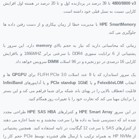
4800/8800 v3
تا 39 درصد در پردازنده اول و تا 20 درصد در هسته اول افزایش
کارایی نسبت به نسل قبلی خود داشته است.
HPE SmartMemory
با مدیریت خطا از زمان بیکاری و از دست رفتن داده ها
جلوگیری می کند.
زمانی که محاسباتی دارید که نیاز به حجم بالای
memory
دارد، این سرور با
پشتیبانی از 6 ترابایت مموری DDR4 با سرعتی برابر 1866MHZ و باافزایش
کارایی 16 درصدی در دو زنجیره و در 96 اسلات
DIMM
سرویس خواهد داد.
یک سرور استاندارد که با 9 عدد اسلات FL/FH PCIe 3.0 برای
GPGPU
ها و
انتخاب
FelexibleLOM
و یا
PCIe standup 1GbE
و یا آداپتورهای
InfiniBand
قابلیت انعطاف بالایی را در پهنای باند شبکه برای شما فراهم می کند و این بستر
را برایتان مهیا می کند که تجارت خود را با تغییرات روز همگام کنید.
در این سرور
HPE Smart Array
و کنترلرهای
HPE SAS HBA
طراحی مجدد
شده اند که دسترسی شما به داده ها را سرعت ببخشند و به شما اجازه می دهند
از کنترلرهای SAS با سرعت 12 گیگابیت در ثانیه استفاده کنید. همچنین پشتیبانی
از HP NVMe به همراه ترکیب با ارسال های فشرده توسط PCIe حجم کار را