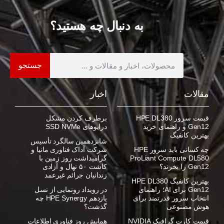
به دنبال چه هستید؟
جستجو
مقالات
اخبار
قیمت سرور HPE DL380
برطرف کردن مشکل
Gen12 و راهنمای خرید
درایوهای SSD NVMe
بهترین کانفیگ
شانزدهمین سالگرد تأسیس
چه کسانی باید سرور HPE
شرکت آداک فناوری مانیا و
ProLiant Compute DL580
گرامیداشت روز زمین با
Gen12 را بخرند؟
کاشت ۵۰ نهال و آزادی
زندانیان جرائم غیرعمد
بهترین کانفیگ HPE DL380
Gen12 برای AI؛ راهنمای
در رویداد رونمایی از نسل
انتخاب سرور قدرتمند برای
یازدهم HPE Synergy چه
هوش مصنوعی
گذشت؟
قیمت کارت گرافیک NVIDIA
همایش روز فناوری اطلاعات