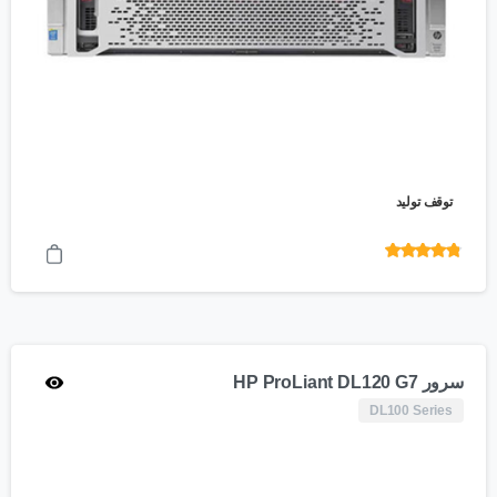
توقف تولید
امتیاز
4.70
از 5
سرور HP ProLiant DL120 G7
DL100 Series