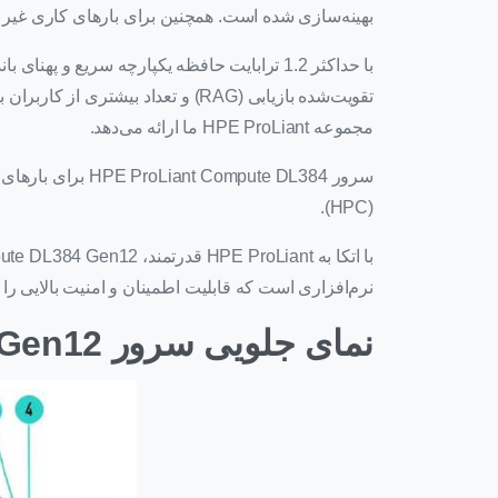
بهینه‌سازی شده است. همچنین برای بارهای کاری غیر هوش مصنوعی مانند شبیه‌
مجموعه HPE ProLiant ما ارائه می‌دهد.
سرور pute DL384
(HPC).
نرم‌افزاری است که قابلیت اطمینان و امنیت بالایی را با فناوری Silicon Root of Trust از E
نمای جلویی سرور HPE ProLiant Compute DL384 Gen12