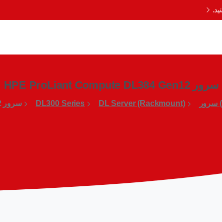
د.
سرور HPE ProLiant Compute DL384 Gen12
DL Server (Rackmount)
DL300 Series
سرور HPE ProLiant Compute DL384 Gen12