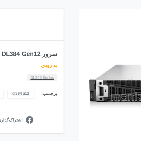
سرور HPE ProLiant Compute DL384 Gen12
به زودی
DL300 Series
برچسب:
dl384 g12
اشتراک‌گذار