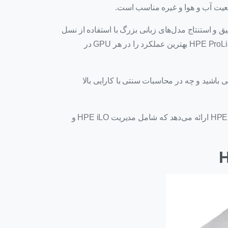
یت بر ثانیه، NVIDIA GH200 NVL2 می‌تواند به‌خوبی به تنظیم دقیق و استنتاج مدل‌های زبانی بزرگ با استفاده از نسل
تقویت‌شده بازیابی (RAG) و تعداد بیشتری از کاربران با عملکردی دو برابر نسل قبلی پاسخ دهد. HPE ProLiant Compute DL384 Gen12 بهترین عملکرد را در هر GPU در
هوش مصنوعی باشید و چه در محاسبات سنتی با کارایی بالا
با اتکا به HPE ProLiant قدرتمند، HPE ProLiant Compute DL384 Gen12 یک تجربه یکپارچه در سراسر مجموعه HPE ProLiant ارائه می‌دهد که شامل مدیریت HPE iLO و