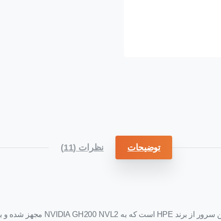
توضیحات
نظرات (11)
سرور roLiant Compute DL384 Gen12