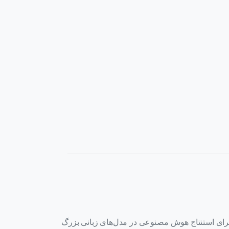
HPE P اولین سرور از برند HPE است که به NVIDIA GH200 NVL2 مجهز شده و برای استنتاج هوش مصنوعی در مدل‌های زبانی بزرگ