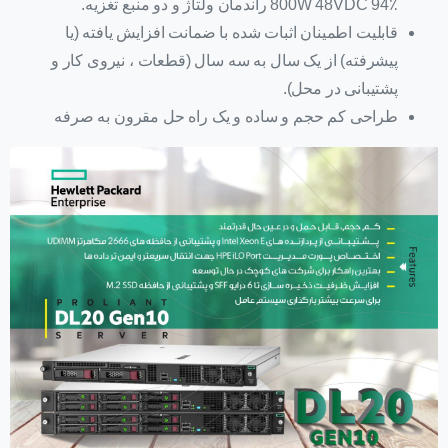
800W 48VDC 94٪ راندمان ولتاژ و دو منبع تغزیه.
قابلیت اطمینان اثبات شده با ضمانت افزایش یافته (یا
پیشرفته) از یک سال به سه سال (قطعات ، نیروی کار و
پشتیبانی در محل).
طراحی کم حجم و ساده و یک راه حل مقرون به صرفه