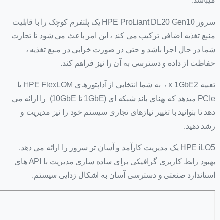
میباشد.
سرور HPE ProLiant DL20 Gen10 یک پلتفرم کوچک را با قابلیت
منبع تغذیه اضافی ترکیب می کند ، این امر باعث می شود تا تجارت
شما در حال اجرا باشد و حتی در صورت خرابی در منبع تغذیه ،
حفاظت از داده و دسترسی به آن را نیز فراهم کند.
تعبیه x 1GbE2 ، به شما انتخابی از آداپتورهای HPE FlexLOM یا
PCIe میدهد که پهنای باند شبکه ای (1GbE تا 10GbE) را ارائه می
دهد تا بتوانید با تغییر نیازهای تجاری سیستم خود را نیز مدیریت و
رشد دهید.
HPE iLO5 یک مدیریت کارآمد و آسان تر سرور را ارائه می دهد.
بهبود رابط کاربری گرافیکی برای ساده سازی مدیریت با API های
استاندارد صنعتی و دسترسی آسان به اشکال زدایی سیستم.