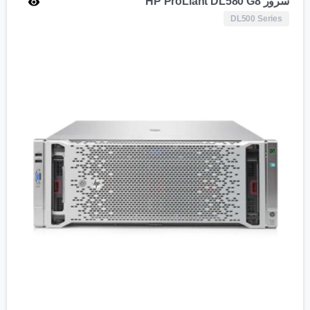
سرور HP ProLiant DL580 G8
DL500 Series