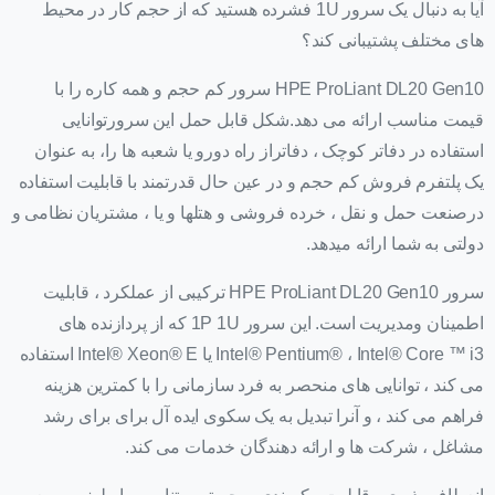
آیا به دنبال یک سرور 1U فشرده هستید که از حجم کار در محیط
های مختلف پشتیبانی کند؟
HPE ProLiant DL20 Gen10 سرور کم حجم و همه کاره را با
قیمت مناسب ارائه می دهد.شکل قابل حمل این سرورتوانایی
استفاده در دفاتر کوچک ، دفاتراز راه دورو یا شعبه ها را، به عنوان
یک پلتفرم فروش کم حجم و در عین حال قدرتمند با قابلیت استفاده
درصنعت حمل و نقل ، خرده فروشی و هتلها و یا ، مشتریان نظامی و
دولتی به شما ارائه میدهد.
سرور HPE ProLiant DL20 Gen10 ترکیبی از عملکرد ، قابلیت
اطمینان ومدیریت است. این سرور 1P 1U که از پردازنده های
Intel® Pentium® ، Intel® Core ™ i3 یا Intel® Xeon® E استفاده
می کند ، توانایی های منحصر به فرد سازمانی را با کمترین هزینه
فراهم می کند ، و آنرا تبدیل به یک سکوی ایده آل برای برای رشد
مشاغل ، شرکت ها و ارائه دهندگان خدمات می کند.