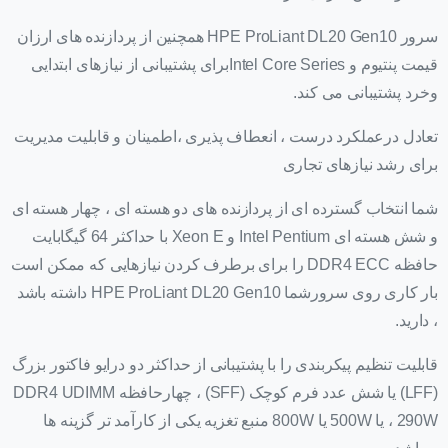
سرور HPE ProLiant DL20 Gen10 همچنین از پردازنده های ارزان
قیمت پنتیوم و Intel Core Seriesبرای پشتیبانی از نیازهای ابتدایی
وخرد پشتیبانی می کند.
تعادل درعملکرد درست ، انعطاف پذیری ،اطمینان و قابلیت مدیریت
برای رشد نیازهای تجاری
شما انتخاب گسترده ای از پردازنده های دو هسته ای ، چهار هسته ای
و شش هسته ای Intel Pentium و Xeon E با حداکثر 64 گیگابایت
حافظه DDR4 ECC را برای برطرف کردن نیازهایی که ممکن است
بار کاری روی سرورشما HPE ProLiant DL20 Gen10 داشته باشد
، دارید.
قابلیت تنظیم پیکربندی را با پشتیبانی از حداکثر دو درایو فاکتور بزرگ
(LFF) یا شش عدد فرم کوچک (SFF) ، چهارحافظه DDR4 UDIMM
، 290W یا 500W یا 800W منبع تغزیه یکی از کارآمد تر گزینه ها