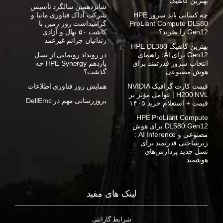
بهترین کانفیگ
شانزدهمین سالگرد تأسیس
چه کسانی باید سرور HPE
شرکت آداک فناوری مانیا و
ProLiant Compute DL580
گرامیداشت روز زمین با
Gen12 را بخرند؟
کاشت ۵۰ نهال و آزادی
زندانیان جرائم غیرعمد
بهترین کانفیگ HPE DL380
Gen12 برای AI؛ راهنمای
در رویداد رونمایی از نسل
انتخاب سرور قدرتمند برای
یازدهم HPE Synergy چه
هوش مصنوعی
گذشت؟
قیمت کارت گرافیک NVIDIA
همایش روز فناوری اطلاعات
H200 NVL | عوامل مؤثر بر
بروزرسانی مهم در DellEmc
قیمت + استعلام خرید ۱۴۰۵
HPE ProLiant Compute
DL580 Gen12 برای هوش
مصنوعی و AI Inference :
زیرساختی قدرتمند برای
نسل جدید پردازش‌های
هوشمند
لینک های مفید
شرایط گارانتی