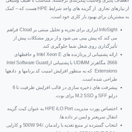
انعطاف پذیری وقابلیت پیکربندی برجسته, متناسب با طیف وسیعی
از نیازهای تجاری از گزینه های واجد شرایط HPE هست که – کمک
به مشتریان برای بهبود بار کاری خود است.
InfoSight ابزاری برای تجزیه و تحلیل مبتنی بر Cloud فراهم
می کند که پیش بینی می شود و از بروز مشکلات پیش از
تأثیرگذاری روی شغل شما جلوگیری کند.
ارائه پشتیبانی از پردازنده های Intel Xeon E و حافظهای
2666 مگاهرتز UDIMM با پشتیبانی ازIntel Software Guard
Extensions که به منظور افزایش امنیت کد برنامها و دادهها
طراحی شده است.
پیشرفت های ذخیره سازی در قالب افزایش ظرفیت تا 6
درایو SFF و M.2 SSD برای بوت.
اختصاص پورت مدیریت HPE iLO Port به عنوان کیت گزینه
انتقال سریعتر و ایمن تر داده ها.
انتخاب گسترده تر منبع تغذیه با راندمان 500W 94٪ و کارایی