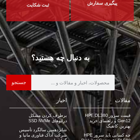
پیگیری سفارش
ثبت شکایت
به دنبال چه هستید؟
جستجو
مقالات
اخبار
قیمت سرور HPE DL380
برطرف کردن مشکل
Gen12 و راهنمای خرید
درایوهای SSD NVMe
بهترین کانفیگ
شانزدهمین سالگرد تأسیس
چه کسانی باید سرور HPE
شرکت آداک فناوری مانیا و