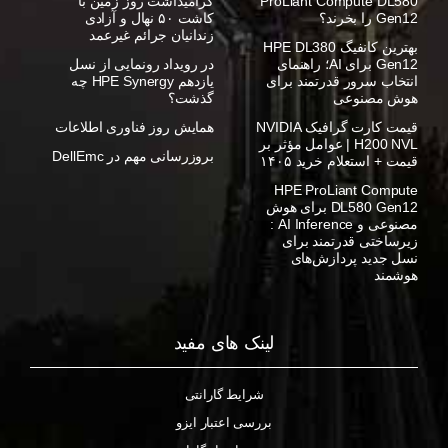
ProLiant Compute DL580
گرامیداشت روز زمین با
Gen12 را بخرند؟
کاشت ۵۰ نهال و آزادی
زندانیان جرائم غیرعمد
بهترین کانفیگ HPE DL380
Gen12 برای AI؛ راهنمای
در رویداد رونمایی از نسل
انتخاب سرور قدرتمند برای
یازدهم HPE Synergy چه
هوش مصنوعی
گذشت؟
قیمت کارت گرافیک NVIDIA
همایش روز فناوری اطلاعات
H200 NVL | عوامل مؤثر بر
بروزرسانی مهم در DellEmc
قیمت + استعلام خرید ۱۴۰۵
HPE ProLiant Compute
DL580 Gen12 برای هوش
مصنوعی و AI Inference :
زیرساختی قدرتمند برای
نسل جدید پردازش‌های
هوشمند
لینک های مفید
شرایط گارانتی
بررسی اعتبار ایزو