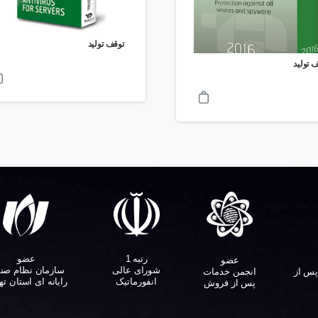
توقف تولید
 تولید
عضو
رتبه 1
عضو
سازمان نظام صن
شورای عالی
پس از
انجمن خدمات
رایانه ای استان ته
انفورماتیک
پس از فروش