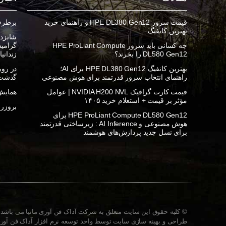
قیمت سرور HPE DL380 Gen12 و راهنمای خرید
برطرف ک
بهترین کانفیگ
شانزده
چه کسانی باید سرور HPE ProLiant Compute
DL580 Gen12 را بخرند؟
زندانی
بهترین کانفیگ HPE DL380 Gen12 برای AI؛
راهنمای انتخاب سرور قدرتمند برای هوش مصنوعی
گذشت
قیمت کارت گرافیک NVIDIA H200 NVL | عوامل
همایش 
مؤثر بر قیمت + استعلام خرید ۱۴۰۵
بروزرسان
HPE ProLiant Compute DL580 Gen12 برای
هوش مصنوعی و AI Inference : زیرساختی قدرتمند
برای نسل جدید پردازش‌های هوشمند
© کلیه حقوق این سایت متعلق به شرکت آداک فن آوری مانیا می باشد.
طراحی و بهینه سازی سایت توسط واحد توسعه نرم افزار آداک فن آوری