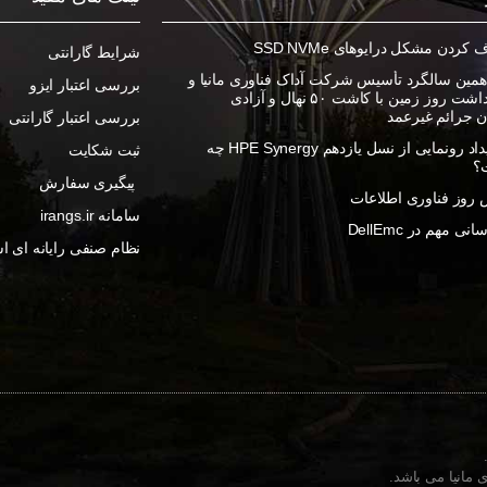
ردن مشکل درایوهای SSD NVMe
شرایط گارانتی
مین سالگرد تأسیس شرکت آداک فناوری مانیا و
بررسی اعتبار ایزو
گرامیداشت روز زمین با کاشت ۵۰ نهال و آزادی
ان جرائم غیرعمد
بررسی اعتبار گارانتی
در رویداد رونمایی از نسل یازدهم HPE Synergy چه
ثبت شکایت
؟
پیگیری سفارش
روز فناوری اطلاعات
سامانه irangs.ir
ی مهم در DellEmc
نظام صنفی رایانه ای اس
 مانیا می باشد.