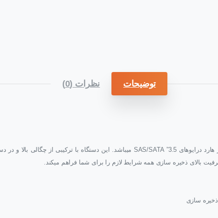
توضیحات
نظرات (0)
یک Platform انعطاف پذیر در اندازه 2U با پشتیبانی از هارد درایوهای 3.5” SAS/SATA میب
ظرفیت بالای ذخیره سازی همه شرایط لازم را برای شما فراهم میکند.