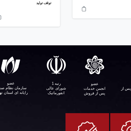
توقف تولید
عضو
رتبه 1
عضو
سازمان نظام صن
شورای عالی
پس از
انجمن خدمات
رایانه ای استان ته
انفورماتیک
پس از فروش