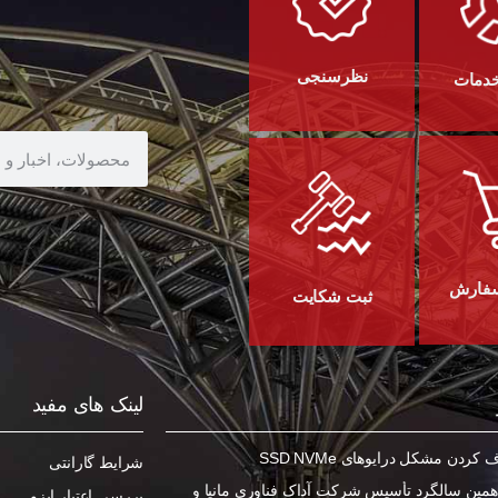
نظرسنجی
خدمات
سفارش
ثبت شکایت
لینک های مفید
ردن مشکل درایوهای SSD NVMe
شرایط گارانتی
مین سالگرد تأسیس شرکت آداک فناوری مانیا و
بررسی اعتبار ایزو