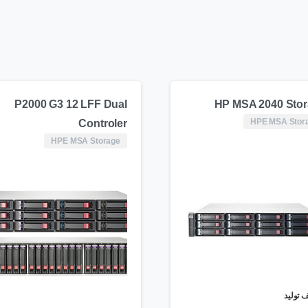
P2000 G3 12 LFF Dual
HP MSA 2040 Sto
HPE MSA Stor
Controler
HPE MSA Storage
 تولید