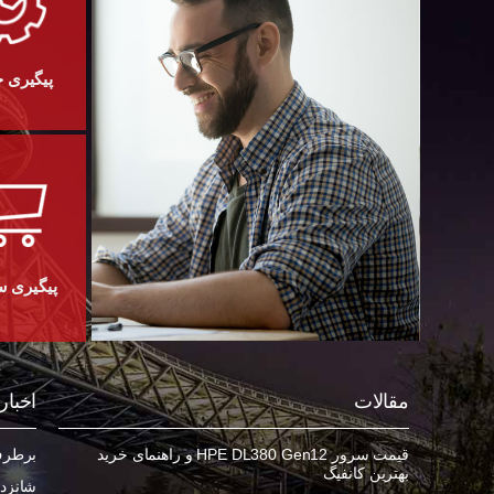
پیگیری 
پیگیری 
مقالات
اخبار
قیمت سرور HPE DL380 Gen12 و راهنمای خرید
برطرف ک
بهترین کانفیگ
شانزده