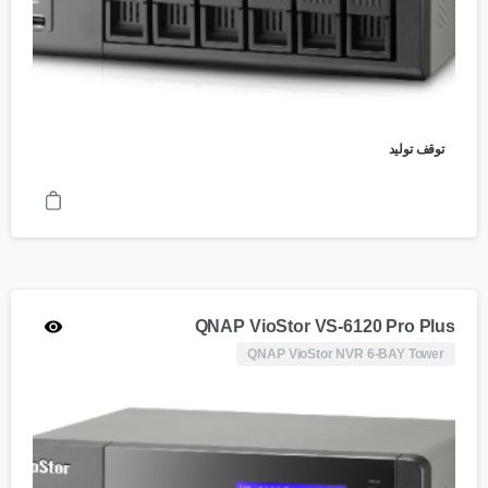
توقف تولید
QNAP VioStor VS-6120 Pro Plus
QNAP VioStor NVR 6-BAY Tower