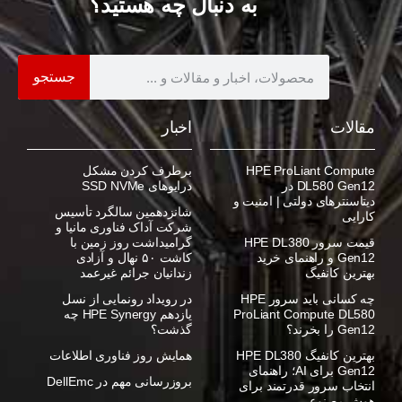
به دنبال چه هستید؟
جستجو
مقالات
اخبار
HPE ProLiant Compute
برطرف کردن مشکل
DL580 Gen12 در
درایوهای SSD NVMe
دیتاسنترهای دولتی | امنیت و
شانزدهمین سالگرد تأسیس
کارایی
شرکت آداک فناوری مانیا و
قیمت سرور HPE DL380
گرامیداشت روز زمین با
Gen12 و راهنمای خرید
کاشت ۵۰ نهال و آزادی
بهترین کانفیگ
زندانیان جرائم غیرعمد
چه کسانی باید سرور HPE
در رویداد رونمایی از نسل
ProLiant Compute DL580
یازدهم HPE Synergy چه
Gen12 را بخرند؟
گذشت؟
بهترین کانفیگ HPE DL380
همایش روز فناوری اطلاعات
Gen12 برای AI؛ راهنمای
بروزرسانی مهم در DellEmc
انتخاب سرور قدرتمند برای
هوش مصنوعی