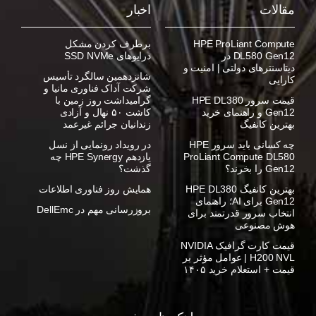
مقالات
اخبار
HPE ProLiant Compute
برطرف کردن مشکل
DL580 Gen12 در
درایوهای SSD NVMe
دیتاسنترهای دولتی | امنیت و
شانزدهمین سالگرد تأسیس
کارایی
شرکت آداک فناوری مانیا و
قیمت سرور HPE DL380
گرامیداشت روز زمین با
Gen12 و راهنمای خرید
کاشت ۵۰ نهال و آزادی
بهترین کانفیگ
زندانیان جرائم غیرعمد
چه کسانی باید سرور HPE
در رویداد رونمایی از نسل
ProLiant Compute DL580
یازدهم HPE Synergy چه
Gen12 را بخرند؟
گذشت؟
بهترین کانفیگ HPE DL380
همایش روز فناوری اطلاعات
Gen12 برای AI؛ راهنمای
بروزرسانی مهم در DellEmc
انتخاب سرور قدرتمند برای
هوش مصنوعی
قیمت کارت گرافیک NVIDIA
H200 NVL | عوامل مؤثر بر
قیمت + استعلام خرید ۱۴۰۵