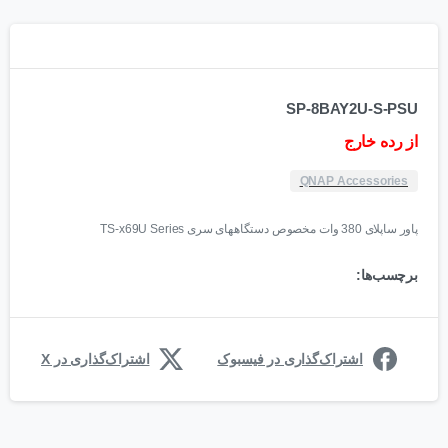
SP-8BAY2U-S-PSU
از رده خارج
QNAP Accessories
پاور ساپلای 380 وات مخصوص دستگاههای سری TS-x69U Series
برچسب‌ها:
اشتراک‌گذاری در فیسبوک
اشتراک‌گذاری در X