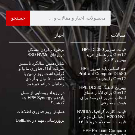
جستجو
مقالات
اخبار
قیمت سرور HPE DL380
برطرف کردن مشکل
Gen12 و راهنمای خرید
درایوهای SSD NVMe
بهترین کانفیگ
شانزدهمین سالگرد تأسیس
چه کسانی باید سرور HPE
شرکت آداک فناوری مانیا و
ProLiant Compute DL580
گرامیداشت روز زمین با
Gen12 را بخرند؟
کاشت ۵۰ نهال و آزادی
زندانیان جرائم غیرعمد
بهترین کانفیگ HPE DL380
Gen12 برای AI؛ راهنمای
در رویداد رونمایی از نسل
انتخاب سرور قدرتمند برای
یازدهم HPE Synergy چه
هوش مصنوعی
گذشت؟
قیمت کارت گرافیک NVIDIA
همایش روز فناوری اطلاعات
H200 NVL | عوامل مؤثر بر
بروزرسانی مهم در DellEmc
قیمت + استعلام خرید ۱۴۰۵
HPE ProLiant Compute