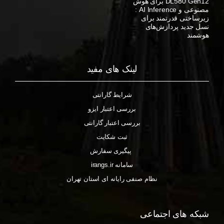
DL580 Gen12 برای هوش
مصنوعی و AI Inference :
زیرساختی قدرتمند برای
نسل جدید پردازش‌های
هوشمند
لینک های مفید
شرایط گارانتی
بررسی اعتبار ایزو
بررسی اعتبار گارانتی
ثبت شکایت
پیگیری سفارش
سامانه irangs.ir
نظام صنفی رایانه ای استان تهران
شبکه های اجتماعی