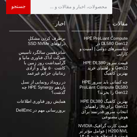
جستجو
مقالات
اخبار
HPE ProLiant Compute
برطرف کردن مشکل
DL580 Gen12 در
درایوهای SSD NVMe
دیتاسنترهای دولتی | امنیت و
شانزدهمین سالگرد تأسیس
کارایی
شرکت آداک فناوری مانیا و
قیمت سرور HPE DL380
گرامیداشت روز زمین با
Gen12 و راهنمای خرید
کاشت ۵۰ نهال و آزادی
بهترین کانفیگ
زندانیان جرائم غیرعمد
چه کسانی باید سرور HPE
در رویداد رونمایی از نسل
ProLiant Compute DL580
یازدهم HPE Synergy چه
Gen12 را بخرند؟
گذشت؟
بهترین کانفیگ HPE DL380
همایش روز فناوری اطلاعات
Gen12 برای AI؛ راهنمای
بروزرسانی مهم در DellEmc
انتخاب سرور قدرتمند برای
هوش مصنوعی
قیمت کارت گرافیک NVIDIA
H200 NVL | عوامل مؤثر بر
قیمت + استعلام خرید ۱۴۰۵