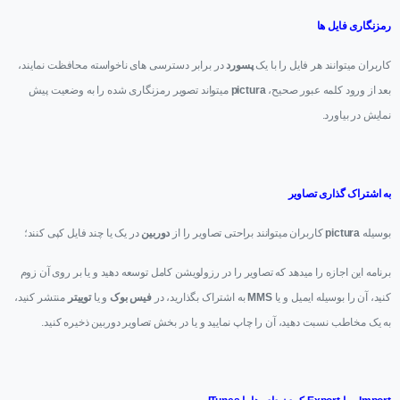
رمزنگاری فایل ها
کاربران میتوانند هر فایل را با یک
پسورد
در برابر دسترسی های ناخواسته محافظت نمایند،
بعد از ورود کلمه عبور صحیح،
pictura
میتواند تصویر رمزنگاری شده را به وضعیت پیش
نمایش در بیاورد.
به اشتراک گذاری تصاویر
بوسیله
pictura
کاربران میتوانند براحتی تصاویر را از
دوربین
در یک یا چند فایل کپی کنند؛
برنامه این اجازه را میدهد که تصاویر را در رزولویشن کامل توسعه دهید و یا بر روی آن زوم
کنید، آن را بوسیله ایمیل و یا
MMS
به اشتراک بگذارید، در
فیس بوک
و یا
توییتر
منتشر کنید،
به یک مخاطب نسبت دهید، آن را چاپ نمایید و یا در بخش تصاویر دوربین ذخیره کنید.