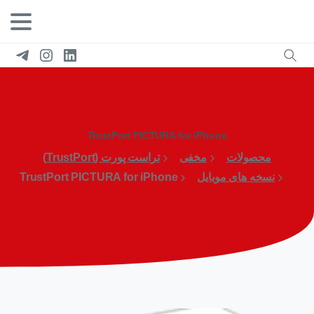
TrustPort PICTURA for iPhone
محصولات
مخفی
تراست پورت (TrustPort)
نسخه های موبایل
TrustPort PICTURA for iPhone