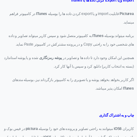
Import و یا Export کردن داده ها با ITunes
Picturea
قابلیت import و یا export کردن داده ها را بوسیله
ITunes
در کامپیوتر فراهم
مینماید.
برنامه میتواند بوسیله
ITunes
به کامپیوتر متصل شود و سپس کاربر میتواند تصاویر و داده
های شخصی خود را به راحتی Copy و در پرونده مشترکش در کامپیوتر Paste نماید.
همچنین این امکان وجود دارد تا داده ها و تصاویر در
پوشه رمزنگاری
شده و یا پوشه استاندارد
(بسته به انتخاب کاربر) دانلود کرد و سپس با آنها کار کرد.
اگر کاربر بخواهد بخواهد پوشه و یا تصویری را به کامپیوتر بازگرداند نیز، بوسیله متدهای
ITunes
امکان پذیر میباشد.
چاپ و به اشتراک گذاری
کاربران
iOS6
میتوانند به راحتی تصاویر و پرونده های خود را بوسیله
pictura
در فیس بوک و