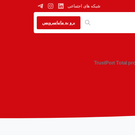
شبکه های اجتماعی
برو به مانیاسرویس
TrustPort Total pr