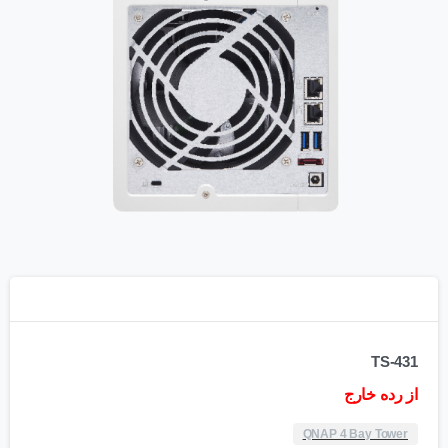
TS-431
از رده خارج
QNAP 4 Bay Tower