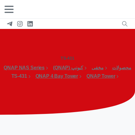
TS-431
محصولات
مخفی
کیونپ (QNAP)
QNAP NAS Series
TS-431
QNAP 4 Bay Tower
QNAP Tower