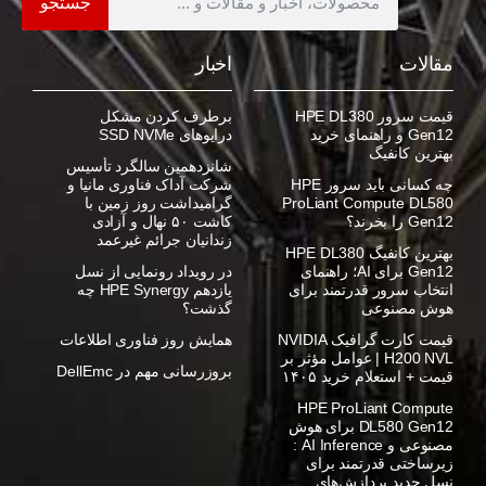
جستجو
مقالات
اخبار
قیمت سرور HPE DL380
برطرف کردن مشکل
Gen12 و راهنمای خرید
درایوهای SSD NVMe
بهترین کانفیگ
شانزدهمین سالگرد تأسیس
چه کسانی باید سرور HPE
شرکت آداک فناوری مانیا و
ProLiant Compute DL580
گرامیداشت روز زمین با
Gen12 را بخرند؟
کاشت ۵۰ نهال و آزادی
زندانیان جرائم غیرعمد
بهترین کانفیگ HPE DL380
Gen12 برای AI؛ راهنمای
در رویداد رونمایی از نسل
انتخاب سرور قدرتمند برای
یازدهم HPE Synergy چه
هوش مصنوعی
گذشت؟
قیمت کارت گرافیک NVIDIA
همایش روز فناوری اطلاعات
H200 NVL | عوامل مؤثر بر
بروزرسانی مهم در DellEmc
قیمت + استعلام خرید ۱۴۰۵
HPE ProLiant Compute
DL580 Gen12 برای هوش
مصنوعی و AI Inference :
زیرساختی قدرتمند برای
نسل جدید پردازش‌های