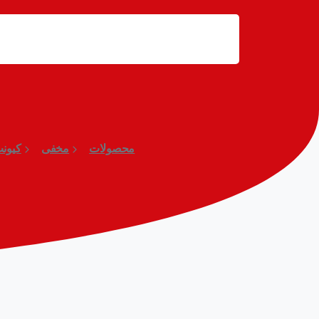
محصولات
مخفی
کیونپ (P