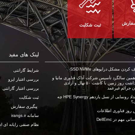
سفارش
ثبت شکایت
لینک های مفید
ردن مشکل درایوهای SSD NVMe
شرایط گارانتی
مین سالگرد تأسیس شرکت آداک فناوری مانیا و
بررسی اعتبار ایزو
گرامیداشت روز زمین با کاشت ۵۰ نهال و آزادی
ان جرائم غیرعمد
بررسی اعتبار گارانتی
در رویداد رونمایی از نسل یازدهم HPE Synergy چه
ثبت شکایت
؟
پیگیری سفارش
روز فناوری اطلاعات
سامانه irangs.ir
ی مهم در DellEmc
نظام صنفی رایانه ای اس