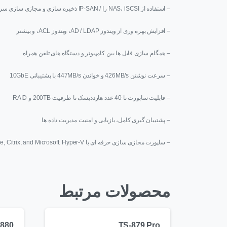
– استفاده از NAS، iSCSI را / IP-SAN ذخیره سازی و مجازی سازی سرور
– افزایش بهره وری از ویندوز AD / LDAP، ویندوز ACL، و بیشتر
– همگام سازی فایل ها بین کامپیوتر و دستگاه های تلفن همراه
– سرعت نوشتن 426MB/s و خواندن 447MB/s با پشتیبانی 10GbE
– قابلیت ساپورت تا 40 عدد هارددیسک تا ظرفیت 200TB و RAID
– پشتیبان گیری کامل، بازیابی و امنیت مدیریت داده ها
– ساپورت مجازی سازی حرفه ای با VMware, Citrix, and Microsoft. Hyper-V
محصولات مرتبط
880
TS-879 Pro