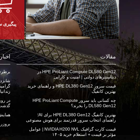
پیگیری 
مقالات
اخبار
HPE ProLiant Compute DL580 Gen12 در
برطرف ک
دیتاسنترهای دولتی | امنیت و کارایی
شانزده
قیمت سرور HPE DL380 Gen12 و راهنمای خرید
بهترین کانفیگ
زندانی
چه کسانی باید سرور HPE ProLiant Compute
DL580 Gen12 را بخرند؟
گذشت
بهترین کانفیگ HPE DL380 Gen12 برای AI؛
همایش 
راهنمای انتخاب سرور قدرتمند برای هوش مصنوعی
بروزرسان
قیمت کارت گرافیک NVIDIA H200 NVL | عوامل
مؤثر بر قیمت + استعلام خرید ۱۴۰۵