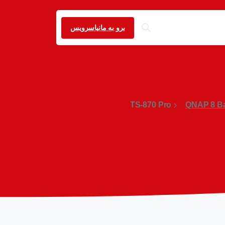
برو به مانیاسرویس
TS-870 Pro
QNAP 8 B