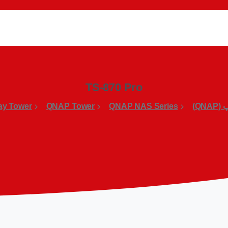
TS-870 Pro
QNA)
QNAP NAS Series
QNAP Tower
ay Tower