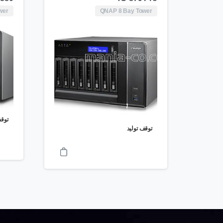
wer
QNAP 8 Bay Tower
توقف
توقف تولید