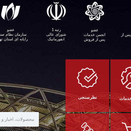
عضو
رتبه 1
عضو
سازمان نظام صن
شورای عالی
پس از
انجمن خدمات
رایانه ای استان ته
انفورماتیک
پس از فروش
نظرسنجی
خدمات