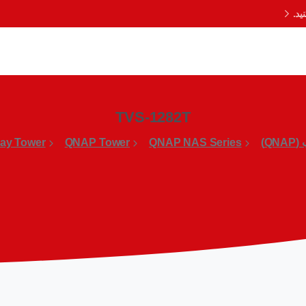
د.
TVS-1282T
QN)
QNAP NAS Series
QNAP Tower
ay Tower