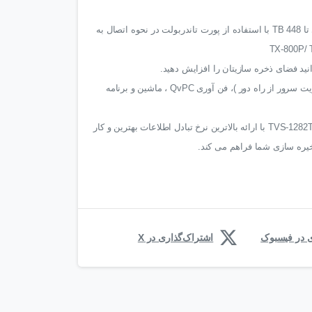
قابلیت افزایش فضای ذخیره سازی تا 448 TB با استفاده از پورت تاندربولت در نحوه اتصال به
با قابلیت پشتیبانی از QRM+ (مدیریت سرور از راه دور )، فن آوری QvPC ، ماشین و برنامه
و در نهایت می توان گفت دستگاه TVS-1282T با ارائه بالاترین نرخ تبادل اطلاعات بهترین و کار
خیره سازی شما فراهم می کند.
ی در فیسبوک
اشتراک‌گذاری در X