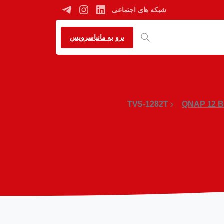
شبکه های اجتماعی
برو به مانیاسرویس
TVS-1282T
QNAP 12 B