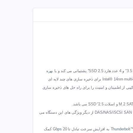
دستگاه TVS-1282T از 8 عدد هارد 3.5″ و 4 عدد هارد SSD 2.5” پشتیبانی می کند و با بهره
گیری از پردازنده نسل ششم Intel® 14nm multi-core برای ذخیره سازی های چند لایه ای
ی از اطمینان و امنیت را برای راه حل های ذخیره ساری
فراهم شدن سه راه حل تاندربولت DAS/NAS/iSCSI SAN از دیگر ویژگی های این دستگاه می
این دستگاه با بهرگیری از پورت Thunderbolt™ 2 به افزایش سرعت تبادل تا 20 Gbps کمک