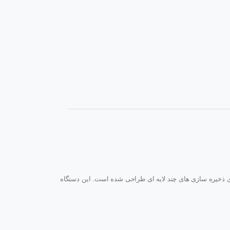
TVS- از 8 عدد هارد 3.5″ و 4 عدد هارد SSD 2.5” پشتیبانی می کند و با بهره گیری از پردازنده نسل ششم Intel® 14nm multi-core برای ذخیره سازی های چند لایه ای طراحی شده است. این دستگاه