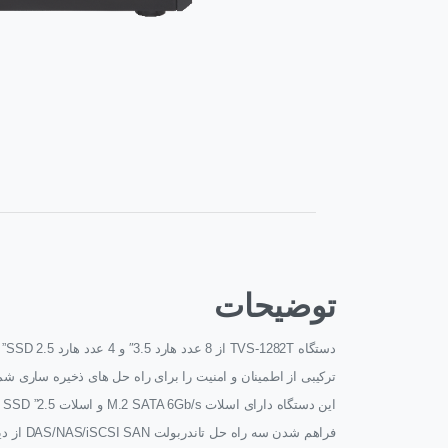
توضیحات
ترکیبی از اطمینان و امنیت را برای راه حل های ذخیره ساری شما
این دستگاه دارای اسلات M.2 SATA 6Gb/s و اسلات 2.5” SSD می باشد.
فراهم شدن سه راه حل تاندربولت DAS/NAS/iSCSI SAN از دیگر ویژگی های این دستگاه می باشد.