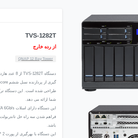
TVS-1282T
از رده خارج
QNAP 12 Bay Tower
طراحی شده است. این دستگاه ترکیب
شما ارائه می دهد.
این دستگاه دارای اسلات M.2 SATA 6Gb/s و اسلات 2.5” SSD می باشد.
باشد.