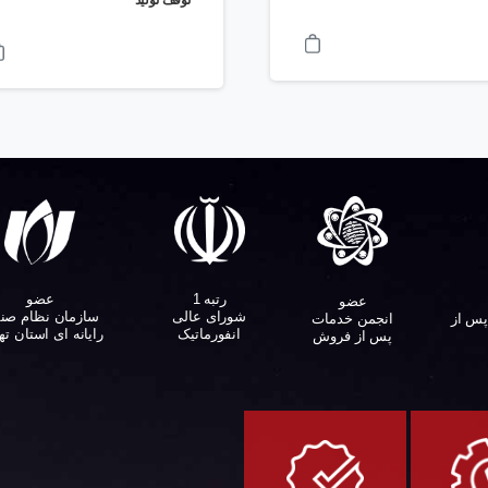
توقف تولید
عضو
رتبه 1
عضو
سازمان نظام صن
شورای عالی
پس از
انجمن خدمات
رایانه ای استان ته
انفورماتیک
پس از فروش