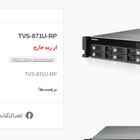
TVS-871U-RP
از رده خارج
QNAP 8Bay-Rackmount
TVS-871U-RP
برچسب‌ها:
اشتراک‌گذار