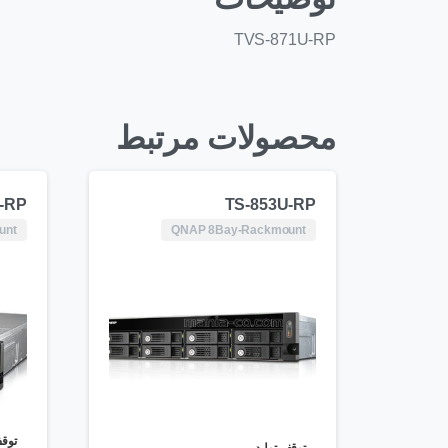
TVS-871U-RP
محصولات مرتبط
-RP
TS-853U-RP
unt
QNAP 8Bay-Rackmount
توقف