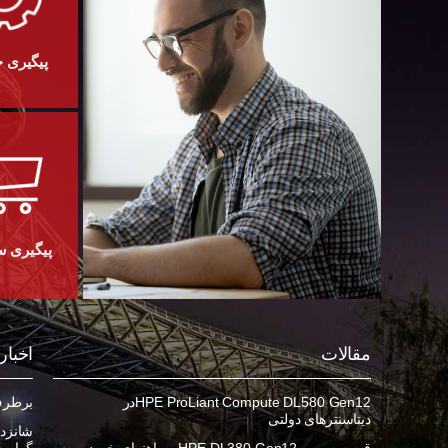
پیگیری 
پیگیری 
مقالات
اخبار
HPE ProLiant Compute DL580 Gen12در
برطرف ک
دیتاسنترهای دولتی
شانزده