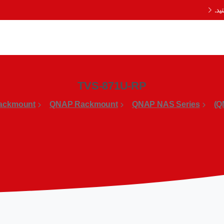
د.
TVS-871U-RP
ackmount
QNAP Rackmount
QNAP NAS Series