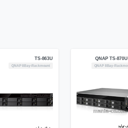
TS-863U
QNAP TS-870U
QNAP 8Bay-Rackmount
QNAP 8Bay-Rackmo
 تولید