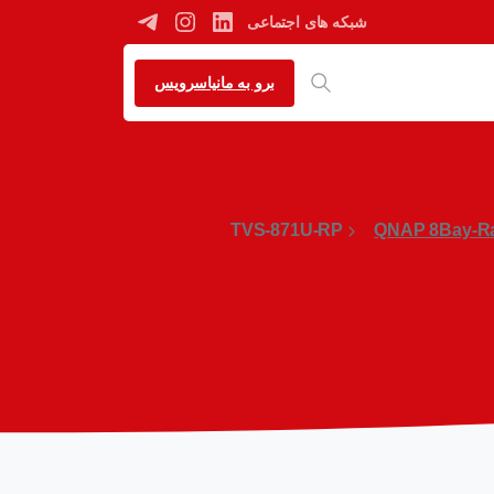
شبکه های اجتماعی
برو به مانیاسرویس
TVS-871U-RP
QNAP 8Bay-R