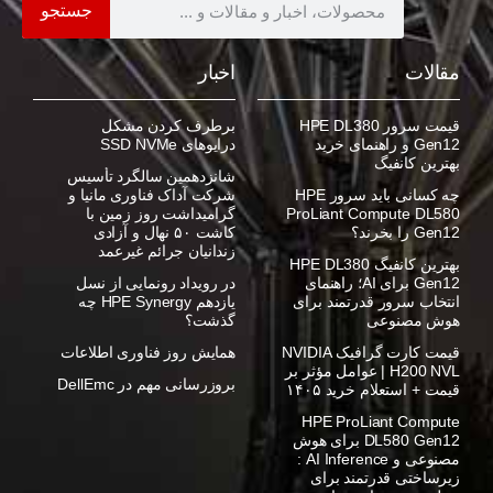
جستجو
مقالات
اخبار
قیمت سرور HPE DL380
برطرف کردن مشکل
Gen12 و راهنمای خرید
درایوهای SSD NVMe
بهترین کانفیگ
شانزدهمین سالگرد تأسیس
چه کسانی باید سرور HPE
شرکت آداک فناوری مانیا و
ProLiant Compute DL580
گرامیداشت روز زمین با
Gen12 را بخرند؟
کاشت ۵۰ نهال و آزادی
زندانیان جرائم غیرعمد
بهترین کانفیگ HPE DL380
Gen12 برای AI؛ راهنمای
در رویداد رونمایی از نسل
انتخاب سرور قدرتمند برای
یازدهم HPE Synergy چه
هوش مصنوعی
گذشت؟
قیمت کارت گرافیک NVIDIA
همایش روز فناوری اطلاعات
H200 NVL | عوامل مؤثر بر
بروزرسانی مهم در DellEmc
قیمت + استعلام خرید ۱۴۰۵
HPE ProLiant Compute
DL580 Gen12 برای هوش
مصنوعی و AI Inference :
زیرساختی قدرتمند برای