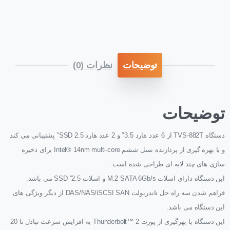
توضیحات
نظرات (0)
توضیحات
دستگاه TVS-882T از 6 عدد هارد 3.5″ و 2 عدد هارد SSD 2.5” پشتیبانی می کند
و با بهره گیری از پردازنده نسل ششم Intel® 14nm multi-core برای ذخیره
سازی های چند لایه ای طراحی شده است.
این دستگاه دارای اسلات M.2 SATA 6Gb/s و اسلات 2.5” SSD می باشد.
فراهم شدن سه راه حل تاندربولت DAS/NAS/iSCSI SAN از دیگر ویژگی های
این دستگاه می باشد.
این دستگاه با بهرگیری از پورت Thunderbolt™ 2 به افزایش سرعت تبادل تا 20