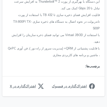
این دستگاه با بهرگیری از پورت Thunderbolt™ 2 به افزایش سرعت
تبادل تا 20 Gbps کمک می کند.
قابلیت افزایش فضای ذخیره سازی تا 432 TB با استفاده از پورت
تاندربولت در نحوه اتصال به دستگاه های ذخیره سازی TX-800P/ TX-
500P
با استفاده از Virtual JBOD می توانید فضای ذخره سازیتان را افزایش
دهید.
با قابلیت پشتیبانی از QRM+ (مدیریت سرور از راه دور )، فن آوری QvPC
، ماشین و برنامه های کاربردی مجازی
برچسب‌ها:
اشتراک‌گذاری در فیسبوک
اشتراک‌گذاری در X