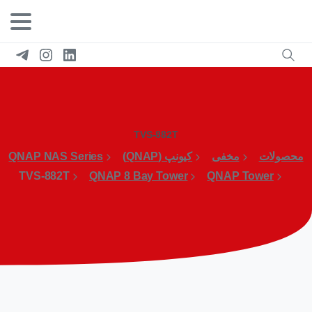
TVS-882T
محصولات
مخفی
کیونپ (QNAP)
QNAP NAS Series
TVS-882T
QNAP 8 Bay Tower
QNAP Tower