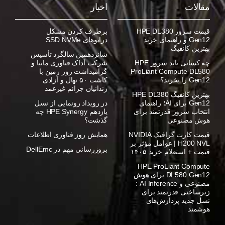
مقالات
اخبار
قیمت سرور HPE DL380
برطرف کردن مشکل
Gen12 و راهنمای خرید
درایوهای SSD NVMe
بهترین کانفیگ
شانزدهمین سالگرد تأسیس
چه کسانی باید سرور HPE
شرکت آداک فناوری مانیا و
ProLiant Compute DL580
گرامیداشت روز زمین با
Gen12 را بخرند؟
کاشت ۵۰ نهال و آزادی
زندانیان جرائم غیرعمد
بهترین کانفیگ HPE DL380
Gen12 برای AI؛ راهنمای
در رویداد رونمایی از نسل
انتخاب سرور قدرتمند برای
یازدهم HPE Synergy چه
هوش مصنوعی
گذشت؟
قیمت کارت گرافیک NVIDIA
همایش روز فناوری اطلاعات
H200 NVL | عوامل مؤثر بر
بروزرسانی مهم در DellEmc
قیمت + استعلام خرید ۱۴۰۵
HPE ProLiant Compute
DL580 Gen12 برای هوش
مصنوعی و AI Inference :
زیرساختی قدرتمند برای
نسل جدید پردازش‌های
هوشمند