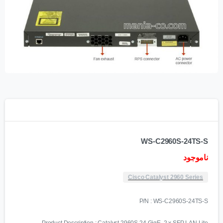
WS-C2960S-24TS-S
ناموجود
Cisco Catalyst 2960 Series
P/N : WS-C2960S-24TS-S
Product Description : Catalyst 2960S 24 GigE, 2 x SFP LAN Lite