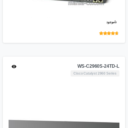
ناموجود
امتیاز
4.55
از 5
WS-C2960S-24TD-L
Cisco Catalyst 2960 Series