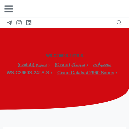
WS-C2960S-24TS-S
محصولات
سیسکو (Cisco)
سوییچ (switch)
WS-C2960S-24TS-S
Cisco Catalyst 2960 Series