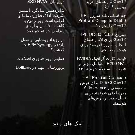
Gen12 و راهنمای خرید
درایوهای SSD NVMe
بهترین کانفیگ
شانزدهمین سالگرد تأسیس
چه کسانی باید سرور HPE
شرکت آداک فناوری مانیا و
ProLiant Compute DL580
گرامیداشت روز زمین با
Gen12 را بخرند؟
کاشت ۵۰ نهال و آزادی
زندانیان جرائم غیرعمد
بهترین کانفیگ HPE DL380
Gen12 برای AI؛ راهنمای
در رویداد رونمایی از نسل
انتخاب سرور قدرتمند برای
یازدهم HPE Synergy چه
هوش مصنوعی
گذشت؟
قیمت کارت گرافیک NVIDIA
همایش روز فناوری اطلاعات
H200 NVL | عوامل مؤثر بر
بروزرسانی مهم در DellEmc
قیمت + استعلام خرید ۱۴۰۵
HPE ProLiant Compute
DL580 Gen12 برای هوش
مصنوعی و AI Inference :
زیرساختی قدرتمند برای
نسل جدید پردازش‌های
هوشمند
لینک های مفید