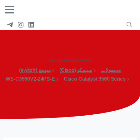
WS-C3560V2-24PS-E
محصولات
سیسکو (Cisco)
سوییچ (switch)
WS-C3560V2-24PS-E
Cisco Catalyst 3560 Series