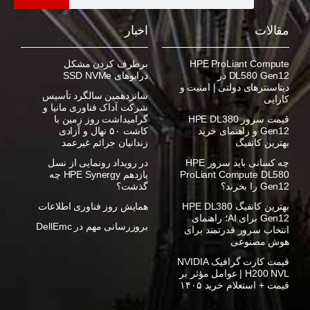
مقالات
اخبار
HPE ProLiant Compute
برطرف کردن مشکل
DL580 Gen12 در
درایوهای SSD NVMe
دیتاسنترهای دولتی | امنیت و
شانزدهمین سالگرد تأسیس
کارایی
شرکت آداک فناوری مانیا و
قیمت سرور HPE DL380
گرامیداشت روز زمین با
Gen12 و راهنمای خرید
کاشت ۵۰ نهال و آزادی
بهترین کانفیگ
زندانیان جرائم غیرعمد
چه کسانی باید سرور HPE
در رویداد رونمایی از نسل
ProLiant Compute DL580
یازدهم HPE Synergy چه
Gen12 را بخرند؟
گذشت؟
بهترین کانفیگ HPE DL380
همایش روز فناوری اطلاعات
Gen12 برای AI؛ راهنمای
بروزرسانی مهم در DellEmc
انتخاب سرور قدرتمند برای
هوش مصنوعی
قیمت کارت گرافیک NVIDIA
H200 NVL | عوامل مؤثر بر
قیمت + استعلام خرید ۱۴۰۵