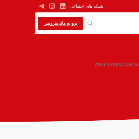
شبکه های اجتماعی
برو به مانیاسرویس
WS-C3750V2-24TS