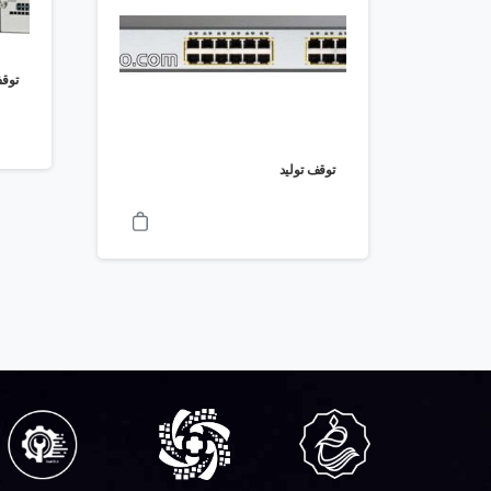
توقف
توقف تولید