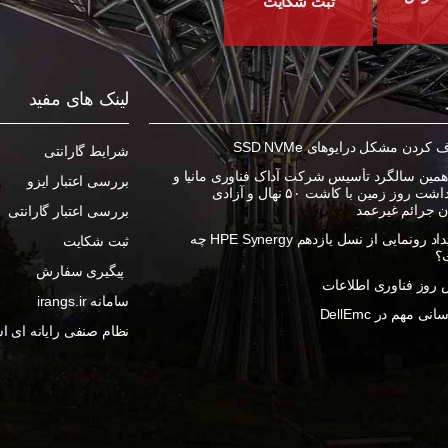
ثبت شکایت
لینک های مفید
ردن مشکل درایوهای SSD NVMe
شرایط گارانتی
مین سالگرد تأسیس شرکت آداک فناوری مانیا و
بررسی اعتبار ایزو
گرامیداشت روز زمین با کاشت ۵۰ نهال و آزادی
ان جرائم غیرعمد
بررسی اعتبار گارانتی
در رویداد رونمایی از نسل یازدهم HPE Synergy چه
ثبت شکایت
؟
پیگیری سفارش
روز فناوری اطلاعات
سامانه irangs.ir
ی مهم در DellEmc
نظام صنفی رایانه ای اس