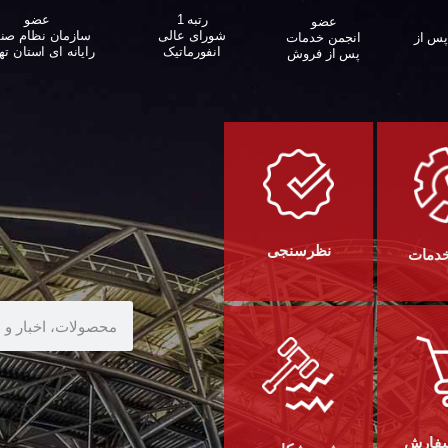
عضو
رتبه 1
عضو
سازمان نظام صن
شورای عالی
پس از
انجمن خدمات
رایانه ای استان ته
انفورماتیک
پس از فروش
نظرسنجی
خدمات
سفارش