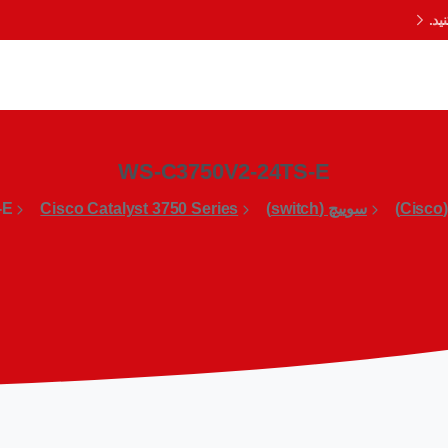
د.
WS-C3750V2-24TS-E
)
سوییچ (switch)
Cisco Catalyst 3750 Series
-E