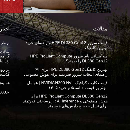
مقالات
اخبار
قیمت سرور HPE DL380 Gen12 و راهنمای خرید
برطرف ک
بهترین کانفیگ
شانزده
چه کسانی باید سرور HPE ProLiant Compute
DL580 Gen12 را بخرند؟
زندانی
بهترین کانفیگ HPE DL380 Gen12 برای AI؛
راهنمای انتخاب سرور قدرتمند برای هوش مصنوعی
گذشت
قیمت کارت گرافیک NVIDIA H200 NVL | عوامل
همایش 
مؤثر بر قیمت + استعلام خرید ۱۴۰۵
بروزرسان
HPE ProLiant Compute DL580 Gen12 برای
هوش مصنوعی و AI Inference : زیرساختی قدرتمند
برای نسل جدید پردازش‌های هوشمند