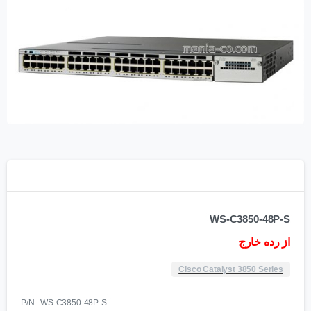
WS-C3850-48P-S
از رده خارج
Cisco Catalyst 3850 Series
P/N : WS-C3850-48P-S