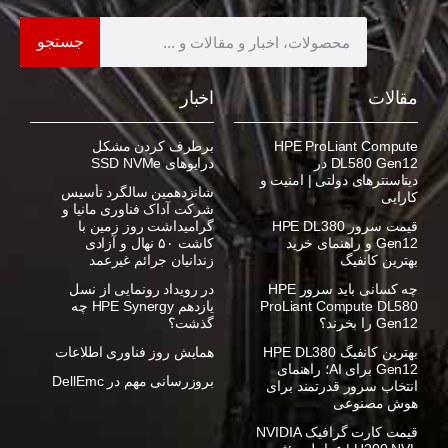
جستجو
مقالات
اخبار
HPE ProLiant Compute
برطرف کردن مشکل
DL580 Gen12 در
درایوهای SSD NVMe
دیتاسنترهای دولتی | امنیت و
شانزدهمین سالگرد تأسیس
کارایی
شرکت آداک فناوری مانیا و
قیمت سرور HPE DL380
گرامیداشت روز زمین با
Gen12 و راهنمای خرید
کاشت ۵۰ نهال و آزادی
بهترین کانفیگ
زندانیان جرائم غیرعمد
چه کسانی باید سرور HPE
در رویداد رونمایی از نسل
ProLiant Compute DL580
یازدهم HPE Synergy چه
Gen12 را بخرند؟
گذشت؟
بهترین کانفیگ HPE DL380
همایش روز فناوری اطلاعات
Gen12 برای AI؛ راهنمای
بروزرسانی مهم در DellEmc
انتخاب سرور قدرتمند برای
هوش مصنوعی
قیمت کارت گرافیک NVIDIA