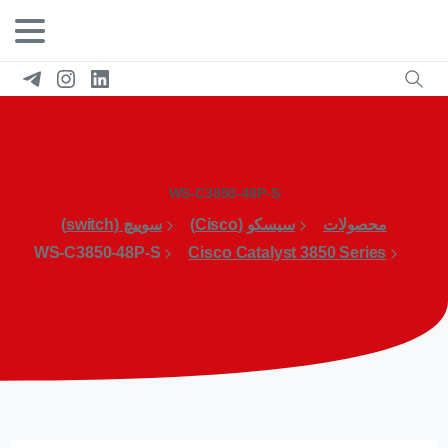
WS-C3850-48P-S
محصولات
سیسکو (Cisco)
سوییچ (switch)
WS-C3850-48P-S
Cisco Catalyst 3850 Series