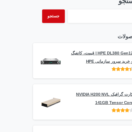
تجو
جستجو
ولات
HPE DL380 Gen12 | قیمت، کانفیگ
 خرید سرور سازمانی HPE
امتیاز
از 5
کارت گرافیک NVIDIA H200 NVL
141GB Tensor Cor
امتیاز
از
5