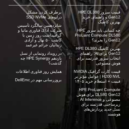
قیمت سرور HPE DL380
برطرف کردن مشکل
Gen12 و راهنمای خرید
درایوهای SSD NVMe
بهترین کانفیگ
شانزدهمین سالگرد تأسیس
چه کسانی باید سرور HPE
شرکت آداک فناوری مانیا و
ProLiant Compute DL580
گرامیداشت روز زمین با
Gen12 را بخرند؟
کاشت ۵۰ نهال و آزادی
زندانیان جرائم غیرعمد
بهترین کانفیگ HPE DL380
Gen12 برای AI؛ راهنمای
در رویداد رونمایی از نسل
انتخاب سرور قدرتمند برای
یازدهم HPE Synergy چه
هوش مصنوعی
گذشت؟
قیمت کارت گرافیک NVIDIA
همایش روز فناوری اطلاعات
H200 NVL | عوامل مؤثر بر
بروزرسانی مهم در DellEmc
قیمت + استعلام خرید ۱۴۰۵
HPE ProLiant Compute
DL580 Gen12 برای هوش
مصنوعی و AI Inference :
زیرساختی قدرتمند برای
نسل جدید پردازش‌های
هوشمند