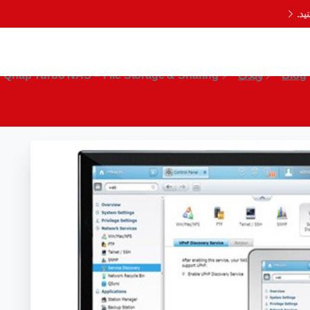
د.
Qnap Turbo NAS – File Storage & Sharing
Blog
وبلاگ
Qnap Turbo NAS – File Storage & Sharing