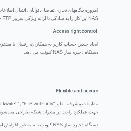
امروزه بنگاههای تجاری تقاضای توانایی انتقال اطلاعا
NAS این کار را به سادگی با ارائه ویژگی سرور FTP جهت نصب آسان و انتقال اطلاعات گسترده را فراهم می آورد.
Access right control
ایجاد چندین حساب کاربر به همکاران، رقیبان یا مشتریا
دستگاه ذخیره ساز NAS کیونپ می دهد.
Flexible and secure
جهت عملکرد راحت تر مدیران شبکه طراحی می شوند
دستگاه ذخیره ساز NAS کیونپ ، به منظور افزایش امنیت، سیستم (FTP over SSL/TLS) جهت امنیت