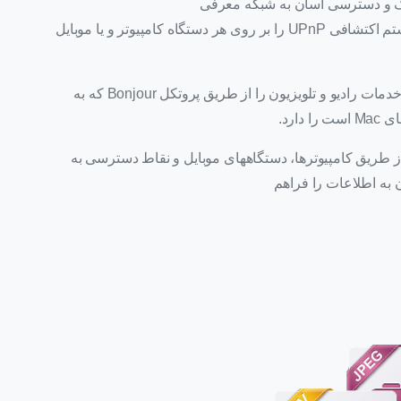
ک و دسترسی آسان به شبکه معرفی
می کند. دستگاه Turbo NAS قابلیت فعال سازی سیستم اکتشافی UPnP را بر روی هر دستگاه کامپیوتر و یا موبایل
دستگاه ذخیره ساز NAS Qnap قابلیت سرویس دهی خدمات رادیو و تلویزیون را از طریق پروتکل Bonjour که به
ارد.
ن به شبکه را از طریق کامپیوترها، دستگاههای موبایل و نقاط دسترسی به