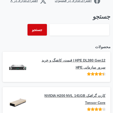
اشتراک‌گذاری در فیسبوک
اشتراک‌گذاری در X
جستجو
جستجو
محصولات
HPE DL380 Gen12 | قیمت، کانفیگ و خرید
سرور سازمانی HPE
امتیاز
از 5
کارت گرافیک NVIDIA H200 NVL 141GB
Tensor Core