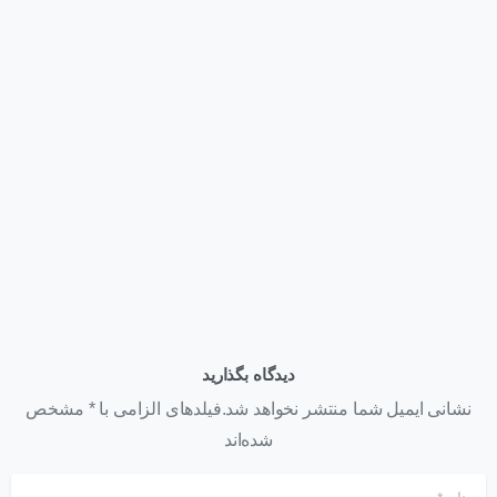
وبلاگ
قیمت کارت گرافیک NVIDIA H200 NVL | عوامل مؤثر بر قیمت
+ استعلام خرید ۱۴۰۵
تیر ۲۲, ۱۴۰۵
دیدگاه بگذارید
نشانی ایمیل شما منتشر نخواهد شد.فیلدهای الزامی با * مشخص
شده‌اند
نام
*