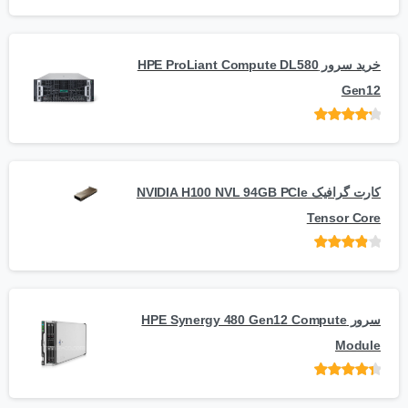
امتیاز
از
5
خرید سرور HPE ProLiant Compute DL580
Gen12
امتیاز
از 5
کارت گرافیک NVIDIA H100 NVL 94GB PCIe
Tensor Core
امتیاز
از
5
سرور HPE Synergy 480 Gen12 Compute
Module
امتیاز
از 5