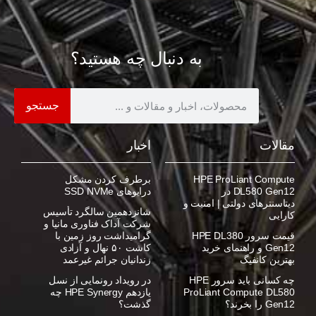
به دنبال چه هستید؟
جستجو
مقالات
اخبار
HPE ProLiant Compute
برطرف کردن مشکل
DL580 Gen12 در
درایوهای SSD NVMe
دیتاسنترهای دولتی | امنیت و
شانزدهمین سالگرد تأسیس
کارایی
شرکت آداک فناوری مانیا و
قیمت سرور HPE DL380
گرامیداشت روز زمین با
Gen12 و راهنمای خرید
کاشت ۵۰ نهال و آزادی
بهترین کانفیگ
زندانیان جرائم غیرعمد
چه کسانی باید سرور HPE
در رویداد رونمایی از نسل
ProLiant Compute DL580
یازدهم HPE Synergy چه
Gen12 را بخرند؟
گذشت؟