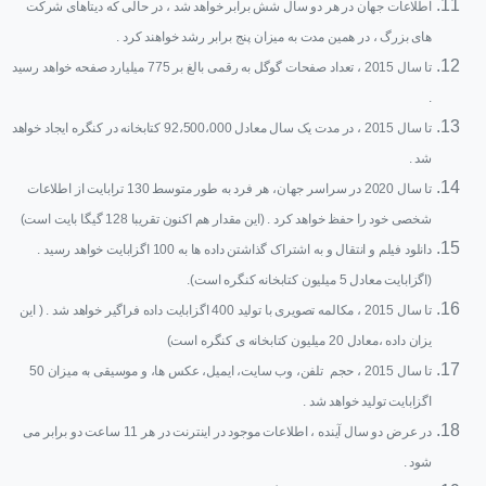
اطلاعات جهان در هر دو سال شش برابر خواهد شد ، در حالی که دیتاهای شرکت
های بزرگ ، در همین مدت به میزان پنج برابر رشد خواهند کرد .
تا سال 2015 ، تعداد صفحات گوگل به رقمی بالغ بر 775 میلیارد صفحه خواهد رسید
.
تا سال 2015 ، در مدت یک سال معادل 92،500،000 کتابخانه در کنگره ایجاد خواهد
شد .
تا سال 2020 در سراسر جهان، هر فرد به طور متوسط 130 ترابایت از اطلاعات
شخصی خود را حفظ خواهد کرد . (این مقدار هم اکنون تقریبا 128 گیگا بایت است)
دانلود فیلم و انتقال و به اشتراک گذاشتن داده ها به 100 اگزابایت خواهد رسید .
(اگزابایت معادل 5 میلیون کتابخانه کنگره است).
تا سال 2015 ، مکالمه تصویری با تولید 400 اگزابایت داده فراگیر خواهد شد . ( این
یزان داده ،معادل 20 میلیون کتابخانه ی کنگره است)
تا سال 2015 ، حجم تلفن، وب سایت، ایمیل، عکس ها، و موسیقی به میزان 50
اگزابایت تولید خواهد شد .
در عرض دو سال آینده ، اطلاعات موجود در اینترنت در هر 11 ساعت دو برابر می
شود .