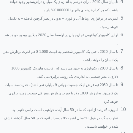
تا پایان سال 2010 ، برای هر نفر به اندازه ی یک میلیارد ترانزیستور وجود خواهد
داشت که هر کدام هزینه ای بالغ بر0.0000001% دارند .
اینترنت در برقراری ارتباط آنی و فوری – بدون در نظر گرفتن فاصله – به تکامل
خواهد رسید .
اولین کامپیوتر کوانتومی-تجاریجهان در اواسط سال 2020 میلادی موجود خواهد شد
.
تا سال 2020 ، حتی یک کامپیوتر شخصی به قیمت 1.000 $ هم قدرت پردازش مغز
یک انسان را خواهد داشت .
تا سال 2030 ، تکنولوژی یه حدی می رسد که ، قابلیت های یک کامپیوتر 1000
دلاری با مغز جمعیتی به اندازه ی یک روستا برابری می کند .
تا سال 2050 (به فرض اینکه جمعیت جهانی 9 میلیارد نفر باشد) ، قدرت محاسبات
یک کامپیوتر به ارزش 1000 دلار با قدرت پردازش مغز کل جمعیت زمین برابری
خواهد کرد .
امروزه 5 درصد از آنچه که ما در 50 سال آینده خواهیم دانست را می دانیم . به
عبارت دیگر، درطول 50 سال آینده ، 95 درصد از آنچه که در 50 سال گذشته کشف
شده را خواهیم دانست .