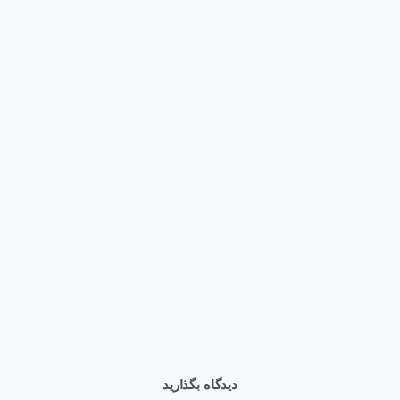
Articles
وبلاگ
بهترین کانفیگ HPE DL380 Gen12 برای AI؛ راهنمای انتخاب
سرور قدرتمند برای هوش مصنوعی
تیر ۳۱, ۱۴۰۵
دیدگاه بگذارید