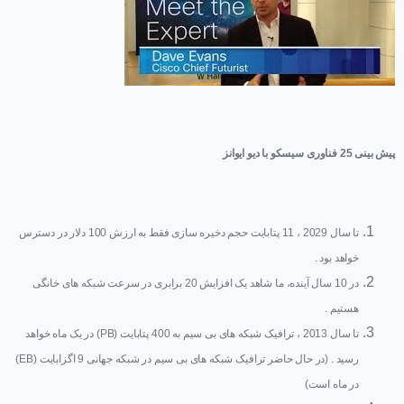
پیش بینی 25 فناوری سیسکو با دیو ایوانز
تا سال 2029 ، 11 پتابایت حجم دخیره سازی فقط به ارزش 100 دلار در دسترس
خواهد بود .
در 10 سال آینده، ما شاهد یک افزایش 20 برابری در سرعت شبکه های خانگی
هستیم .
تا سال 2013 ، ترافیک شبکه های بی سیم به 400 پتابایت (PB) در یک ماه خواهد
رسید . (در حال حاضر ترافیک شبکه های بی سیم در شبکه جهانی 9 اگزابایت (EB)
در ماه است)