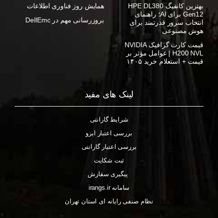
بهترین کانفیگ HPE DL380
همایش روز فناوری اطلاعات
Gen12 برای AI؛ راهنمای
بروزرسانی مهم در DellEmc
انتخاب سرور قدرتمند برای
هوش مصنوعی
قیمت کارت گرافیک NVIDIA
H200 NVL | عوامل مؤثر بر
قیمت + استعلام خرید ۱۴۰۵
لینک های مفید
شرایط گارانتی
بررسی اعتبار ایزو
بررسی اعتبار گارانتی
ثبت شکایت
پیگیری سفارش
سامانه irangs.ir
نظام صنفی رایانه ای استان تهران