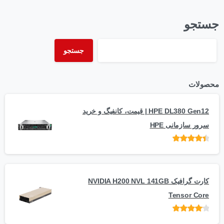
جستجو
جستجو
محصولات
HPE DL380 Gen12 | قیمت، کانفیگ و خرید
سرور سازمانی HPE
امتیاز
از 5
کارت گرافیک NVIDIA H200 NVL 141GB
Tensor Core
امتیاز
از