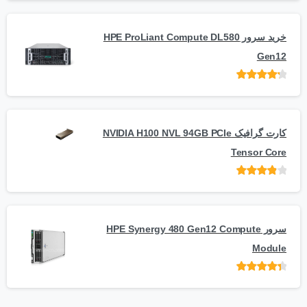
5
خرید سرور HPE ProLiant Compute DL580
Gen12
امتیاز
از 5
کارت گرافیک NVIDIA H100 NVL 94GB PCIe
Tensor Core
امتیاز
از
5
سرور HPE Synergy 480 Gen12 Compute
Module
امتیاز
از 5