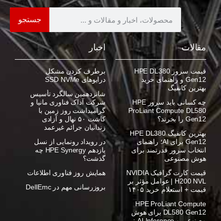
جستجو
مقالات
اخبار
قیمت سرور HPE DL380
برطرف کردن مشکل
Gen12 و راهنمای خرید
درایوهای SSD NVMe
بهترین کانفیگ
شانزدهمین سالگرد تأسیس
چه کسانی باید سرور HPE
شرکت آداک فناوری مانیا و
ProLiant Compute DL580
گرامیداشت روز زمین با
Gen12 را بخرند؟
کاشت ۵۰ نهال و آزادی
زندانیان جرائم غیرعمد
بهترین کانفیگ HPE DL380
Gen12 برای AI؛ راهنمای
در رویداد رونمایی از نسل
انتخاب سرور قدرتمند برای
یازدهم HPE Synergy چه
هوش مصنوعی
گذشت؟
قیمت کارت گرافیک NVIDIA
همایش روز فناوری اطلاعات
H200 NVL | عوامل مؤثر بر
بروزرسانی مهم در DellEmc
قیمت + استعلام خرید ۱۴۰۵
HPE ProLiant Compute
DL580 Gen12 برای هوش
مصنوعی و AI Inference :