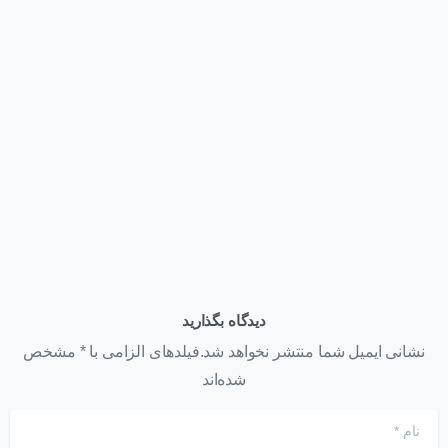
وبلاگ
قیمت کارت گرافیک NVIDIA H200 NVL | عوامل مؤثر بر قیمت
+ استعلام خرید ۱۴۰۵
تیر ۲۲, ۱۴۰۵
دیدگاه بگذارید
نشانی ایمیل شما منتشر نخواهد شد.فیلدهای الزامی با * مشخص
شده‌اند
نام
*