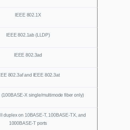
IEEE 802.1X
IEEE 802.1ab (LLDP)
IEEE 802.3ad
EEE 802.3af and IEEE 802.3at
 (100BASE-X single/multimode fiber only)
ull duplex on 10BASE-T, 100BASE-TX, and
1000BASE-T ports