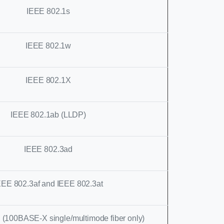
IEEE 802.1s
IEEE 802.1w
IEEE 802.1X
IEEE 802.1ab (LLDP)
IEEE 802.3ad
EEE 802.3af and IEEE 802.3at
 (100BASE-X single/multimode fiber only)