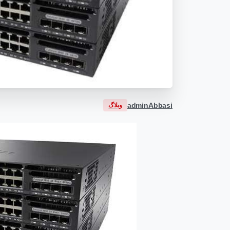
adminAbbasi
وبلاگ