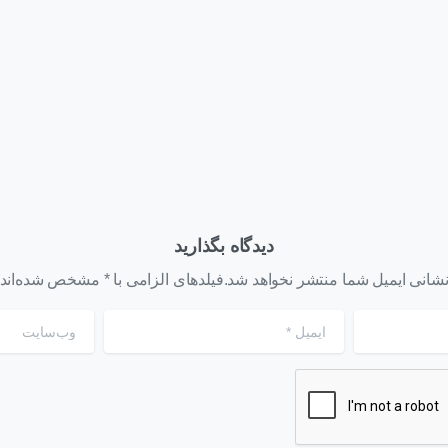
یداشت روز زمین با کاشت
یازدهم HPE Synergy چه
 نهال و آزادی زندانیان جرائم
گذشت؟
مد
یبهشت ۳, ۱۴۰۴
تیر ۴, ۱۴۰۳
دیدگاه بگذارید
شانی ایمیل شما منتشر نخواهد شد.فیلدهای الزامی با * مشخص شده‌اند
ایمیل
*
وب‌سایت