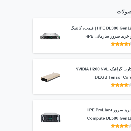
ولات
HPE DL380 Gen12 | قیمت، کانفیگ
 خرید سرور سازمانی HPE
امتیاز
از 5
کارت گرافیک NVIDIA H200 NVL
141GB Tensor Cor
امتیاز
از
5
خرید سرور HPE ProLiant
Compute DL580 Gen1