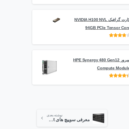
امتیاز
از 5
کارت گرافیک NVIDIA H100 NVL
94GB PCIe Tensor Cor
امتیاز
از
5
سرور HPE Synergy 480 Gen12
Compute Modul
امتیاز
از 5
نوشته بعدی
معرفی سوییچ های catalyst سری 2900 شرکت Cisco