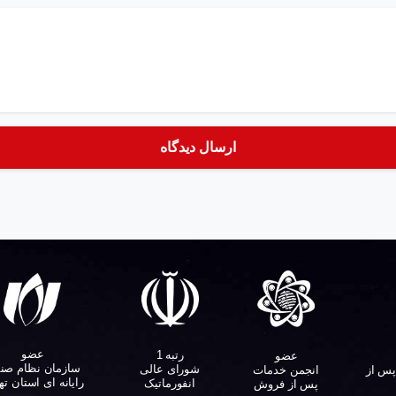
عضو
رتبه 1
عضو
سازمان نظام صن
شورای عالی
پس از
انجمن خدمات
رایانه ای استان ته
انفورماتیک
پس از فروش