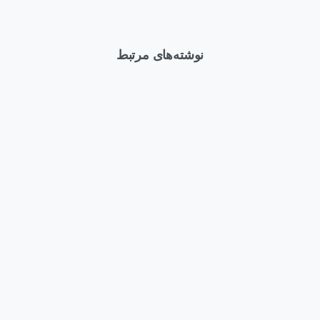
نوشته‌های مرتبط
1
وبلاگ
اخبار
دهمین سالگرد تأسیس
 آداک فناوری مانیا و
در رویداد رونمایی از نسل