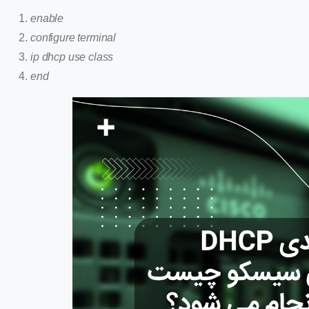
enable
configure terminal
ip dhcp use class
end