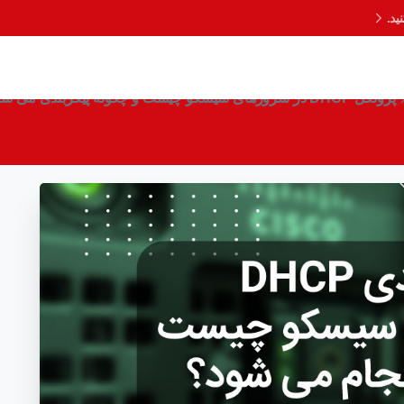
د.
پروتکل DHCP در سرورهای سیسکو چیست و چگونه پیکربندی می شود؟ (قسمت هفتم)