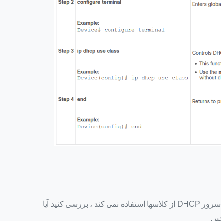
اگر کلاسهای DHCP در استخر پیکربندی شده اند ، اما سرور DHCP از کلاسها استفاده نمی کند ، بررسی کنید آیا