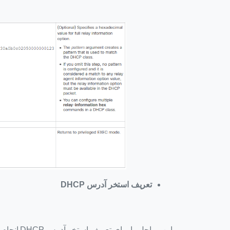
تعریف استخر آدرس
DHCP
این مراحل را برای تعریف استخر آدرس DHCP انجام دهید: