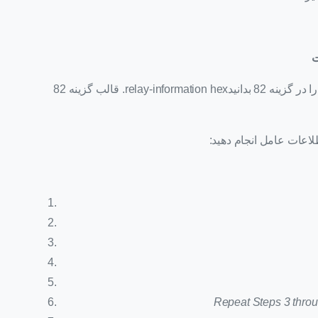
ت
برای پیکربندی دستور باید مقدار هگزادسیمال هر بایت را در گزینه 82 بدانیدrelay-information hex. قالب گزینه 82
Repeat Steps 3 throu