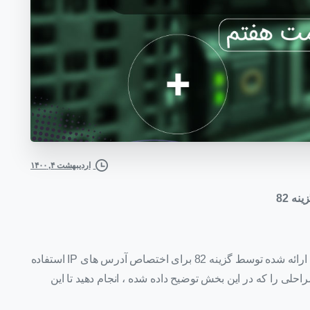
اردیبهشت ۴, ۱۴۰۰
نه 82
به طور پیش فرض ، سرور Cisco DHCP از اطلاعات ارائه شده توسط گزینه 82 برای اختصاص آدرس های IP استفاده
DHC غیرفعال است ، مراحلی را که در این بخش توضیح داده شده ، انجام دهید تا این