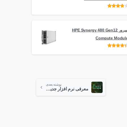
امتیاز
از
5
سرور HPE Synergy 480 Gen12
Compute Modul
امتیاز
از 5
نوشته بعدی
معرفی نرم افزار جدید کمپانی HPE به نام HPE Ezmeral Portfolio