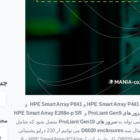
جس
H
و
HPE Smart Array P841
و
 های ProLiant Gen9
و
SR
HPE Smart Array E208e-p
محص
ی تواند به
سرور های ProLiant Gen10
متصل شود که شامل
تصال سه
D6020 enclosures
می توانیم از 210 درایو پشتیبانی
کنیم کنیم.در HPE BladeSystem ها تا 6 عدد D6020 enclosureرا از طریق کنترلرHPE Smart Array P741m و 6