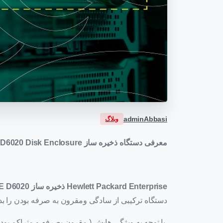
adminAbbasi
وبلاگ
معرفی دستگاه ذخیره ساز HPE D6020 Disk Enclosure
Hewlett Packard Enterprise
ذخیره ساز HPE D6020
دستگاه ترکیبی از سادگی ومقرون به صرفه بودن را بدو
با توجه به ویژگی هایش ( مقرون بصرفه و متراکم بو