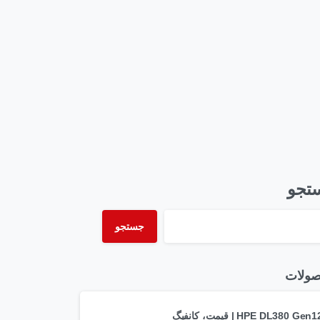
تجو
جستجو
ولات
HPE DL380 Gen12 | قیمت، کانفیگ