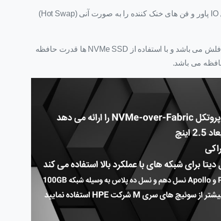
همچنین با توجه به اجزای Redundant می توان ماژول IO پاور و فن های خنک کننده را به صورت آنی (Hot Swap)
بازار ذخیره سازی همچنان در حال تکامل حافظه های فلش می باشد و با استفاده از NVMe SSD ها قدرت حافظه
افظه می باشد.