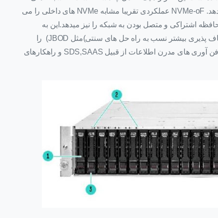
ذخیره سازی و راه حل های ذخیره سازی را تغییر می دهد. NVMe-oF عملکردی تقریبا مشابه NVMe های داخلی را می
افظه اشتراکی و متصل بودن به شبکه را نیز میدهد.این به
J2000 امکان تعریف به عنوان DAS با عملکرد و انعطاف پذیری بیشتر نسب به راه حل های سنتی)مثل JBOD) را
میدهد. همچنین زیر ساخت های Block Level را جهت فن آوری های مدرن اطلاعات از قبیل SDS,SAAS و راهکارهای