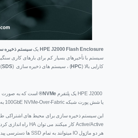
HPE J2000 Flash Enclosure
یک
سیستم ذخیره س
کارایی بالا (
HPC
) ، سیستم های ذخیره سازی (
SDS
)
HPE J2000 یک پلتفرم
NVMe®
یا شش پورت شبکه 100GbE NVMe-Over-Fabric به سیستم متصل میکند.
هر دو ماژول IO میتوانند به تمام SSD ها دسترسی پیدا کنند.