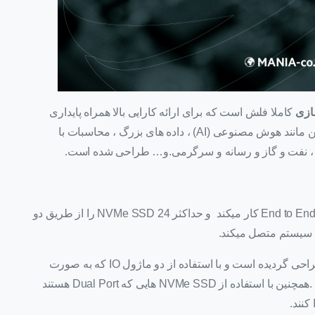
ازی
کاملا فلش است که برای ارائه کارایی بالا همراه پایداری
سیستم با تأخیرهای بسیار کم برای بارهای کاری سنگین مانند هوش مصنوعی (AI) ، داده های بزرگ ، محاسبات با
 ، نفت و گاز و رسانه و سرگرمی.و… طراحی شده است.
است که به صورت End to End کار میکند و حداکثر 24 NVMe SSD را از طریق دو
این سیستم ذخیره سازی برای محیط های اشتراکی طراحی گردیده است و با استفاده از دو ماژول IO که به صورت
Active/Active کار میکنند می توان HA راه اندازی کرد .همچنین با استفاده از NVMe SSD هایی که Dual Port هستند