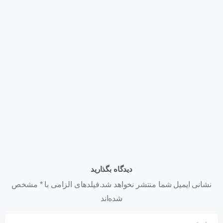
وبلاگ
قیمت کارت گرافیک NVIDIA H200 NVL | عوامل مؤثر بر قیمت
+ استعلام خرید ۱۴۰۵
تیر ۲۲, ۱۴۰۵
دیدگاه بگذارید
نشانی ایمیل شما منتشر نخواهد شد.فیلدهای الزامی با * مشخص
شده‌اند
نام
*