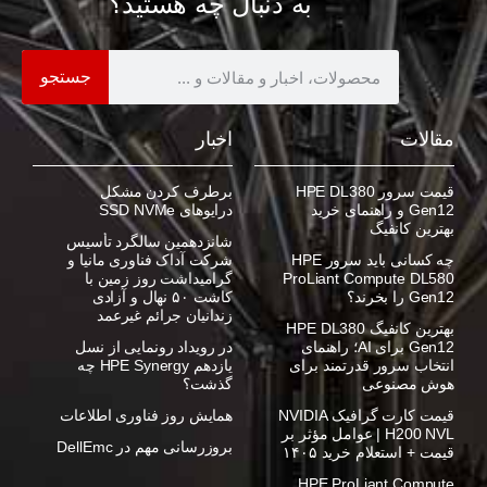
به دنبال چه هستید؟
جستجو
مقالات
اخبار
قیمت سرور HPE DL380
برطرف کردن مشکل
Gen12 و راهنمای خرید
درایوهای SSD NVMe
بهترین کانفیگ
شانزدهمین سالگرد تأسیس
چه کسانی باید سرور HPE
شرکت آداک فناوری مانیا و
ProLiant Compute DL580
گرامیداشت روز زمین با
Gen12 را بخرند؟
کاشت ۵۰ نهال و آزادی
زندانیان جرائم غیرعمد
بهترین کانفیگ HPE DL380
Gen12 برای AI؛ راهنمای
در رویداد رونمایی از نسل
انتخاب سرور قدرتمند برای
یازدهم HPE Synergy چه
هوش مصنوعی
گذشت؟
قیمت کارت گرافیک NVIDIA
همایش روز فناوری اطلاعات
H200 NVL | عوامل مؤثر بر
بروزرسانی مهم در DellEmc
قیمت + استعلام خرید ۱۴۰۵
HPE ProLiant Compute