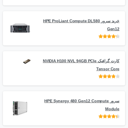
امتیاز
از
5
خرید سرور HPE ProLiant Compute DL580
Gen12
امتیاز
از 5
کارت گرافیک NVIDIA H100 NVL 94GB PCIe
Tensor Core
امتیاز
از
5
سرور HPE Synergy 480 Gen12 Compute
Module
امتیاز
از 5