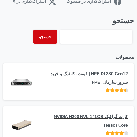
اشتراک‌گذاری در فیسبوک
اشتراک‌گذاری در X
جستجو
جستجو
محصولات
HPE DL380 Gen12 | قیمت، کانفیگ و خرید
سرور سازمانی HPE
امتیاز
از 5
کارت گرافیک NVIDIA H200 NVL 141GB
Tensor Core