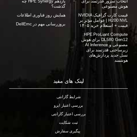
انتخاب سرور قدرتمند برای
یازدهم HPE Synergy چه
هوش مصنوعی
گذشت؟
قیمت کارت گرافیک NVIDIA
همایش روز فناوری اطلاعات
H200 NVL | عوامل مؤثر بر
بروزرسانی مهم در DellEmc
قیمت + استعلام خرید ۱۴۰۵
HPE ProLiant Compute
DL580 Gen12 برای هوش
مصنوعی و AI Inference :
زیرساختی قدرتمند برای
نسل جدید پردازش‌های
هوشمند
لینک های مفید
شرایط گارانتی
بررسی اعتبار ایزو
بررسی اعتبار گارانتی
ثبت شکایت
پیگیری سفارش