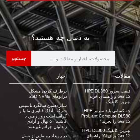
به دنبال چه هستید؟
جستجو
مقالات
اخبار
قیمت سرور HPE DL380
برطرف کردن مشکل
Gen12 و راهنمای خرید
درایوهای SSD NVMe
بهترین کانفیگ
شانزدهمین سالگرد تأسیس
چه کسانی باید سرور HPE
شرکت آداک فناوری مانیا و
ProLiant Compute DL580
گرامیداشت روز زمین با
Gen12 را بخرند؟
کاشت ۵۰ نهال و آزادی
زندانیان جرائم غیرعمد
بهترین کانفیگ HPE DL380
Gen12 برای AI؛ راهنمای
در رویداد رونمایی از نسل