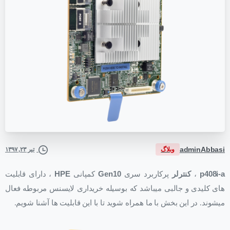
adminAbbasi
وبلاگ
تیر ۲۳, ۱۳۹۷
p408i-a
،
کنترلر
پرکاربرد سری
Gen10
کمپانی
HPE
، دارای قابلیت
های کلیدی و جالبی میباشد که بوسیله خریداری لایسنس مربوطه فعال
میشوند. در این بخش با ما همراه شوید تا با این قابلیت ها آشنا شویم.