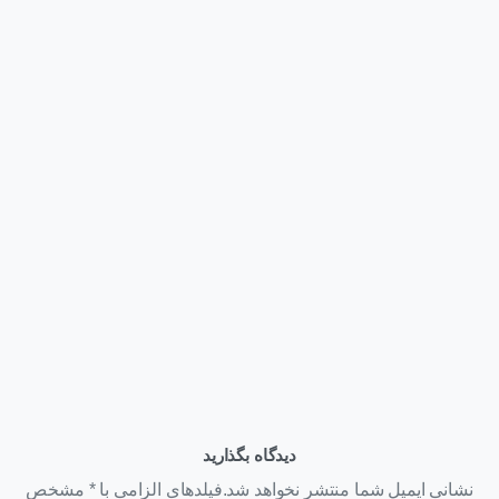
وبلاگ
قیمت کارت گرافیک NVIDIA H200 NVL | عوامل مؤثر بر قیمت
+ استعلام خرید ۱۴۰۵
تیر ۲۲, ۱۴۰۵
دیدگاه بگذارید
نشانی ایمیل شما منتشر نخواهد شد.فیلدهای الزامی با * مشخص