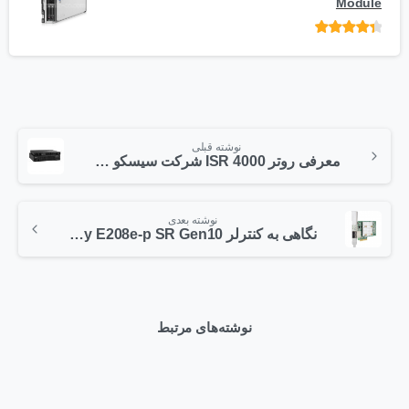
Module
امتیاز
از 5
نوشته قبلی
معرفی روتر ISR 4000 شرکت سیسکو – قسمت دوم
نوشته بعدی
نگاهی به کنترلر HPE Smart Array E208e-p SR Gen10
نوشته‌های مرتبط