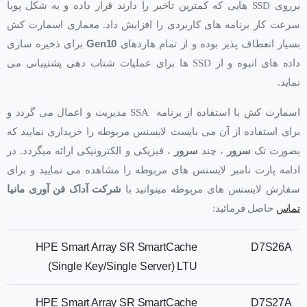
برروی SSD هایی که کمترین تاخیر را دارند قرار داده و به شکل پویا
سرعت کار برنامه های کاربردی را افزایش داد. معماری اسمارت کش
بسیار انعطاف پذیر بوده و از تمام هاردهای
Gen10
برای ذخیره سازی
داده های انبوه و از SSD ها برای عملیات شتاب دهی پشتیبانی می
نماید.
اسمارت کش با استفاده از برنامه SSA مدیریت و اعمال می گردد و
برای استفاده از آن می بایست لایسنس مربوطه را خریداری نمایید که
بصورت تک
سرور
، چند
سرور
، فیزیکی و الکترونیکی ارائه میگردد. در
ادامه پارت نامبر لایسنس های مربوطه را مشاهده می نمایید و برای
سفارش لایسنس های مربوطه میتوانید با
شرکت آداک فن آوری مانیا
تماس
حاصل فرمائید:
HPE Smart Array SR SmartCache
D7S26A
(Single Key/Single Server) LTU
HPE Smart Array SR SmartCache
D7S27A