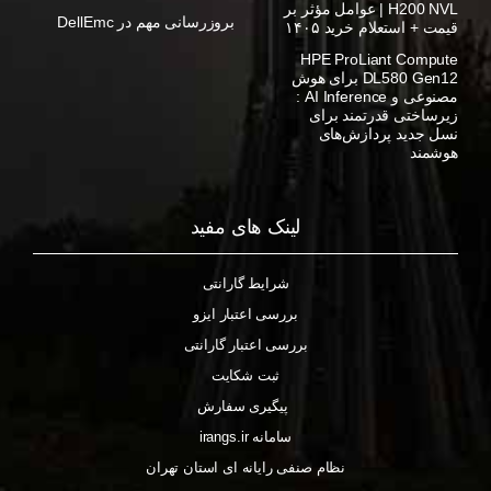
H200 NVL | عوامل مؤثر بر
بروزرسانی مهم در DellEmc
قیمت + استعلام خرید ۱۴۰۵
HPE ProLiant Compute
DL580 Gen12 برای هوش
مصنوعی و AI Inference :
زیرساختی قدرتمند برای
نسل جدید پردازش‌های
هوشمند
لینک های مفید
شرایط گارانتی
بررسی اعتبار ایزو
بررسی اعتبار گارانتی
ثبت شکایت
پیگیری سفارش
سامانه irangs.ir
نظام صنفی رایانه ای استان تهران