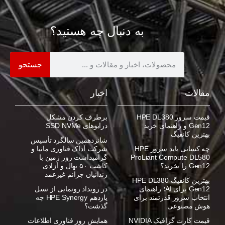
به دنبال چه هستید؟
جستجو
مقالات
اخبار
قیمت سرور HPE DL380
برطرف کردن مشکل
Gen12 و راهنمای خرید
درایوهای SSD NVMe
بهترین کانفیگ
شانزدهمین سالگرد تأسیس
چه کسانی باید سرور HPE
شرکت آداک فناوری مانیا و
ProLiant Compute DL580
گرامیداشت روز زمین با
Gen12 را بخرند؟
کاشت ۵۰ نهال و آزادی
زندانیان جرائم غیرعمد
بهترین کانفیگ HPE DL380
Gen12 برای AI؛ راهنمای
در رویداد رونمایی از نسل
انتخاب سرور قدرتمند برای
یازدهم HPE Synergy چه
هوش مصنوعی
گذشت؟
قیمت کارت گرافیک NVIDIA
همایش روز فناوری اطلاعات