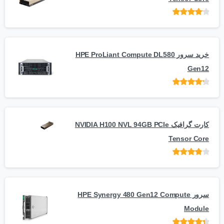
امتیاز
از
5
خرید سرور HPE ProLiant Compute DL580
Gen12
امتیاز
از 5
کارت گرافیک NVIDIA H100 NVL 94GB PCIe
Tensor Core
امتیاز
از
5
سرور HPE Synergy 480 Gen12 Compute
Module