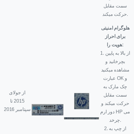
سمت مقابل
حرکت میکند.
هلوگرام امنیتی
برای احراز
:
هویت را
1. از بالا به پایین
بچرخانید و
مشاهده میکنید
عبارت OK و
چک مارک به
از جولای
سمت مقابل
2015 تا
حرکت میکند و
سپتامبر 2016
دور ارم HP می
چرخد.
2. از چپ به