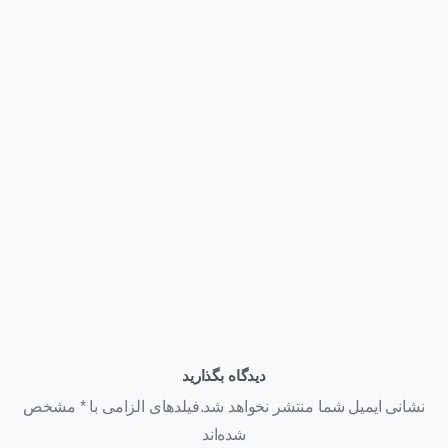
وبلاگ
قیمت کارت گرافیک NVIDIA H200 NVL | عوامل مؤثر بر قیمت
+ استعلام خرید ۱۴۰۵
تیر ۲۲, ۱۴۰۵
دیدگاه بگذارید
نشانی ایمیل شما منتشر نخواهد شد.فیلدهای الزامی با * مشخص
شده‌اند