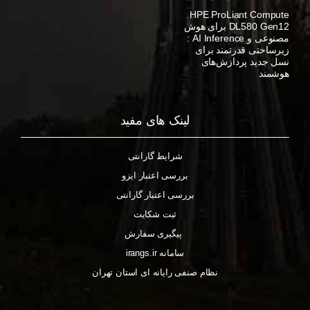
HPE ProLiant Compute
DL580 Gen12 برای هوش
مصنوعی و AI Inference :
زیرساختی قدرتمند برای
نسل جدید پردازش‌های
هوشمند
لینک های مفید
شرایط گارانتی
بررسی اعتبار ایزو
بررسی اعتبار گارانتی
ثبت شکایت
پیگیری سفارش
سامانه irangs.ir
نظام صنفی رایانه ای استان تهران