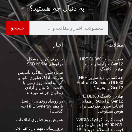
به دنبال چه هستید؟
جستجو
مقالات
اخبار
قیمت سرور HPE DL380
برطرف کردن مشکل
Gen12 و راهنمای خرید
درایوهای SSD NVMe
بهترین کانفیگ
شانزدهمین سالگرد تأسیس
چه کسانی باید سرور HPE
شرکت آداک فناوری مانیا و
ProLiant Compute DL580
گرامیداشت روز زمین با
Gen12 را بخرند؟
کاشت ۵۰ نهال و آزادی
زندانیان جرائم غیرعمد
بهترین کانفیگ HPE DL380
Gen12 برای AI؛ راهنمای
در رویداد رونمایی از نسل
انتخاب سرور قدرتمند برای
یازدهم HPE Synergy چه
هوش مصنوعی
گذشت؟
قیمت کارت گرافیک NVIDIA
همایش روز فناوری اطلاعات
H200 NVL | عوامل مؤثر بر
بروزرسانی مهم در DellEmc
قیمت + استعلام خرید ۱۴۰۵