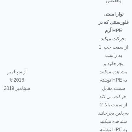
بالعکس
نوار امنیتی
فلورسنتی که در
HPE
آرم
:
حرکت میکند
1. از سمت چپ
به راست
بچرخانید و
مشاهده میکنید
از سپتامبر
نوشته HPE به
2016 تا
سمت مقابل
سپتامبر 2019
حرکت می کند.
2. از سمت بالا
به پایین بچرخانید
مشاهده میکنید
نوشته HPE به