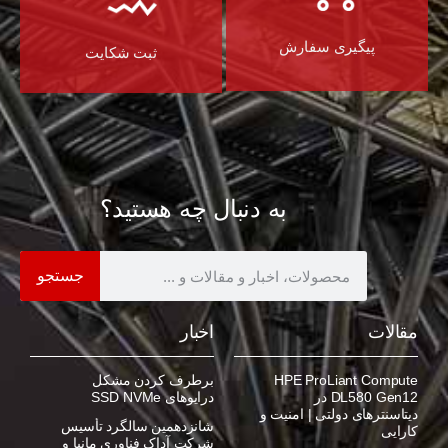
پیگیری سفارش
ثبت شکایت
به دنبال چه هستید؟
جستجو
مقالات
اخبار
HPE ProLiant Compute
برطرف کردن مشکل
DL580 Gen12 در
درایوهای SSD NVMe
دیتاسنترهای دولتی | امنیت و
شانزدهمین سالگرد تأسیس
کارایی
شرکت آداک فناوری مانیا و