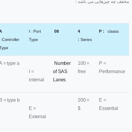
مخفف چه چیزهایی می باشد :
A
I : Port
08
4
P :
classs
:
Controller
Type
:
Series
Type
A = type a
Number
100 =
P =
I =
of SAS
free
Performance
internal
Lanes
B = type b
200 =
E =
E =
$
Essential
External