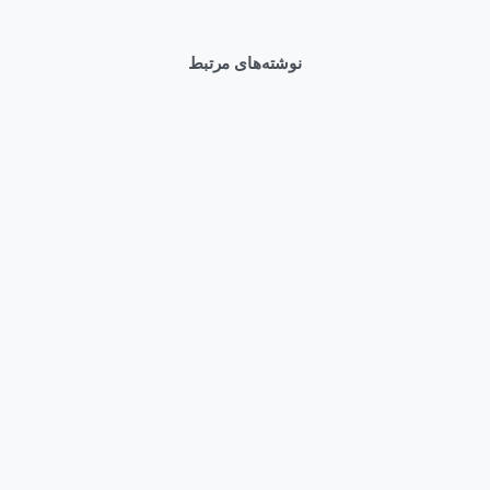
نوشته‌های مرتبط
0
Articles
وبلاگ
HPE ProLiant Compute DL580 Gen12 در دیتاسنترهای
دولتی | امنیت و کارایی
مرداد ۱۷, ۱۴۰۵