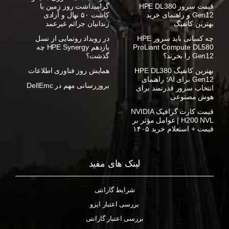
قیمت سرور HPE DL380
گرامیداشت روز زمین با
Gen12 و راهنمای خرید
کاشت ۵۰ نهال و آزادی
بهترین کانفیگ
زندانیان جرائم غیرعمد
چه کسانی باید سرور HPE
در رویداد رونمایی از نسل
ProLiant Compute DL580
یازدهم HPE Synergy چه
Gen12 را بخرند؟
گذشت؟
بهترین کانفیگ HPE DL380
همایش روز فناوری اطلاعات
Gen12 برای AI؛ راهنمای
بروزرسانی مهم در DellEmc
انتخاب سرور قدرتمند برای
هوش مصنوعی
قیمت کارت گرافیک NVIDIA
H200 NVL | عوامل مؤثر بر
قیمت + استعلام خرید ۱۴۰۵
لینک های مفید
شرایط گارانتی
بررسی اعتبار ایزو
بررسی اعتبار گارانتی