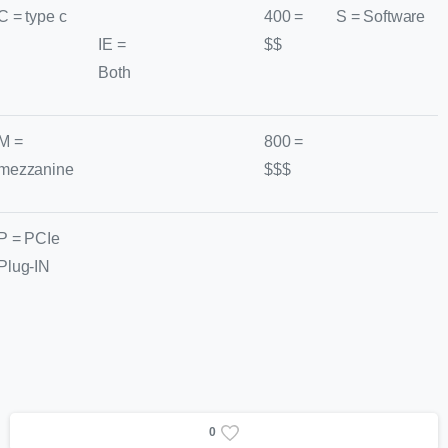
C = type c
400 =
S = Software
IE =
$$
Both
M =
800 =
mezzanine
$$$
P = PCIe
Plug-IN
0