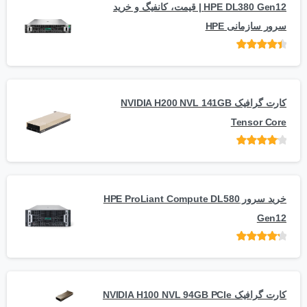
HPE DL380 Gen12 | قیمت، کانفیگ و خرید
سرور سازمانی HPE
امتیاز
از 5
کارت گرافیک NVIDIA H200 NVL 141GB
Tensor Core
امتیاز
از
5
خرید سرور HPE ProLiant Compute DL580
Gen12
امتیاز
از 5
کارت گرافیک NVIDIA H100 NVL 94GB PCIe