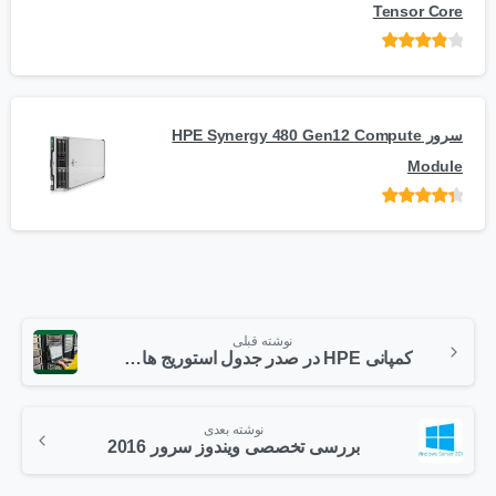
Tensor Core
امتیاز
از
5
سرور HPE Synergy 480 Gen12 Compute
Module
امتیاز
از 5
نوشته قبلی
کمپانی HPE در صدر جدول استوریج های همه منظوره Disk-Array در جهان قرار گرفت
نوشته بعدی
بررسی تخصصی ویندوز سرور 2016