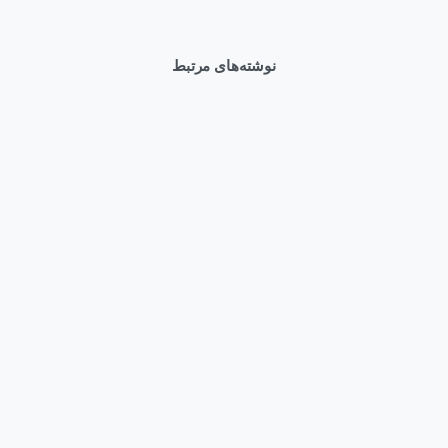
نوشته‌های مرتبط
0
Articles
وبلاگ
قیمت سرور HPE DL380 Gen12 و راهنمای خرید بهترین کانفیگ
مرداد ۱۱, ۱۴۰۵