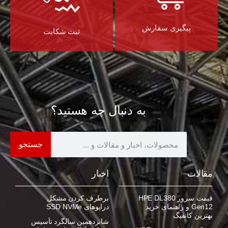
پیگیری سفارش
ثبت شکایت
به دنبال چه هستید؟
جستجو
مقالات
اخبار
قیمت سرور HPE DL380
برطرف کردن مشکل
Gen12 و راهنمای خرید
درایوهای SSD NVMe
بهترین کانفیگ
شانزدهمین سالگرد تأسیس