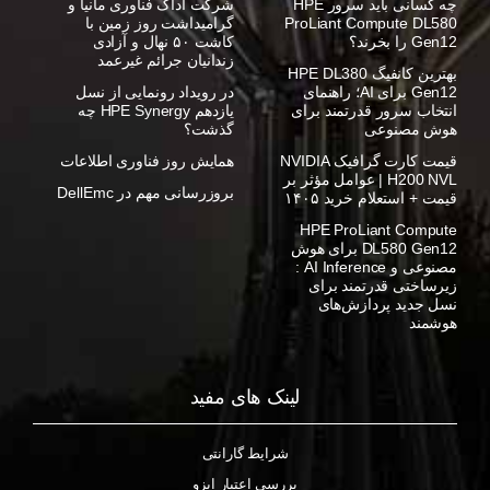
چه کسانی باید سرور HPE
شرکت آداک فناوری مانیا و
ProLiant Compute DL580
گرامیداشت روز زمین با
Gen12 را بخرند؟
کاشت ۵۰ نهال و آزادی
زندانیان جرائم غیرعمد
بهترین کانفیگ HPE DL380
Gen12 برای AI؛ راهنمای
در رویداد رونمایی از نسل
انتخاب سرور قدرتمند برای
یازدهم HPE Synergy چه
هوش مصنوعی
گذشت؟
قیمت کارت گرافیک NVIDIA
همایش روز فناوری اطلاعات
H200 NVL | عوامل مؤثر بر
بروزرسانی مهم در DellEmc
قیمت + استعلام خرید ۱۴۰۵
HPE ProLiant Compute
DL580 Gen12 برای هوش
مصنوعی و AI Inference :
زیرساختی قدرتمند برای
نسل جدید پردازش‌های
هوشمند
لینک های مفید
شرایط گارانتی
بررسی اعتبار ایزو