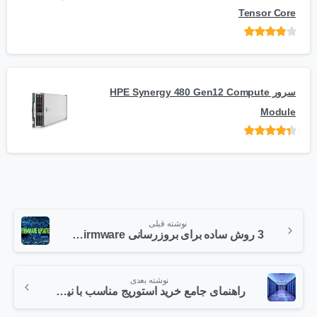
Tensor Core
امتیاز
از
5
سرور HPE Synergy 480 Gen12 Compute
Module
امتیاز
از 5
نوشته قبلی
3 روش ساده برای بروزرسانی Firmware سرور! (راهنمای تصویری)
نوشته بعدی
راهنمای جامع خرید استوریج مناسب با نیاز شما