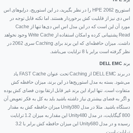
استوریج HPE 2062 را در نظر بگیرید، در این استوریج، درایوهای اس
اس دی نیز از قابلیت کش برخوردار هستند. اما نکته قابل توجه در
مورد آن این است که در این مدل اس اس دی‌ها تنها از Cache
Read پشتیبانی کرده و امکان استفاده از Write Cache وجود نخواهد
داشت. میزان حافظه‌ای که این برند برای Caching سری 2062 در
نظر گرفته است برابر با 8 ترابایت می‌باشد.
برند
DELL EMC
در برند DELL EMC از Caching تحت عنوان FAST Cache یاد
می‌شود. بسته به مدل استوریج‌ها در این برند، میزان حافظه کش
متفاوت است. تنها ایراد این برند غیر قابل ارتقا بودن فضای کش بوده
و اگر به فضای بیشتری نیاز داشته باشید باید به کل به فکر تعویض آن
دستگاه باشید. مثلا در مدل Unity380 میزان حافظه کش به مقدار
800 گیگابایت، در مدل Unity480 این مقدار به میزان 1.2 ترابایت
رسیده و در مدل Unity680 این میزان حافظه کش برابر با 3.2
ترابایت است.