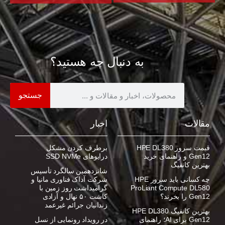
به دنبال چه هستید؟
جستجو
مقالات
اخبار
قیمت سرور HPE DL380
برطرف کردن مشکل
Gen12 و راهنمای خرید
درایوهای SSD NVMe
بهترین کانفیگ
شانزدهمین سالگرد تأسیس
چه کسانی باید سرور HPE
شرکت آداک فناوری مانیا و
ProLiant Compute DL580
گرامیداشت روز زمین با
Gen12 را بخرند؟
کاشت ۵۰ نهال و آزادی
زندانیان جرائم غیرعمد
بهترین کانفیگ HPE DL380
Gen12 برای AI؛ راهنمای
در رویداد رونمایی از نسل