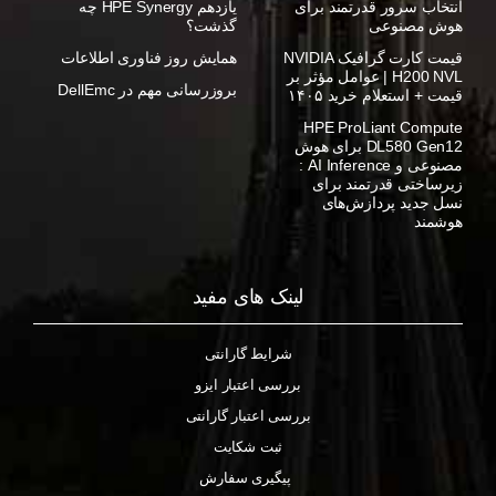
انتخاب سرور قدرتمند برای
یازدهم HPE Synergy چه
هوش مصنوعی
گذشت؟
قیمت کارت گرافیک NVIDIA
همایش روز فناوری اطلاعات
H200 NVL | عوامل مؤثر بر
بروزرسانی مهم در DellEmc
قیمت + استعلام خرید ۱۴۰۵
HPE ProLiant Compute
DL580 Gen12 برای هوش
مصنوعی و AI Inference :
زیرساختی قدرتمند برای
نسل جدید پردازش‌های
هوشمند
لینک های مفید
شرایط گارانتی
بررسی اعتبار ایزو
بررسی اعتبار گارانتی
ثبت شکایت
پیگیری سفارش