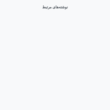
نوشته‌های مرتبط
0
Uncategorized
آیا با پلتفرم HPE Ezmeral آشنایی دارید؟
مهر ۱۷, ۱۴۰۲