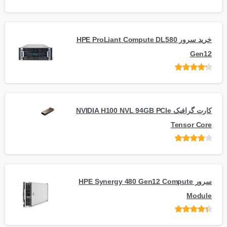
امتیاز
از
5
خرید سرور HPE ProLiant Compute DL580
Gen12
امتیاز
از 5
کارت گرافیک NVIDIA H100 NVL 94GB PCIe
Tensor Core
امتیاز
از
5
سرور HPE Synergy 480 Gen12 Compute
Module
امتیاز
از 5