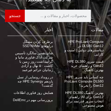
جستجو
مقالات
اخبار
HPE ProLiant Compute
برطرف کردن مشکل
DL580 Gen12 در
درایوهای SSD NVMe
دیتاسنترهای دولتی | امنیت و
شانزدهمین سالگرد تأسیس
کارایی
شرکت آداک فناوری مانیا و
قیمت سرور HPE DL380
گرامیداشت روز زمین با
Gen12 و راهنمای خرید
کاشت ۵۰ نهال و آزادی
بهترین کانفیگ
زندانیان جرائم غیرعمد
چه کسانی باید سرور HPE
در رویداد رونمایی از نسل
ProLiant Compute DL580
یازدهم HPE Synergy چه
Gen12 را بخرند؟
گذشت؟
بهترین کانفیگ HPE DL380
همایش روز فناوری اطلاعات
Gen12 برای AI؛ راهنمای
بروزرسانی مهم در DellEmc
انتخاب سرور قدرتمند برای
هوش مصنوعی