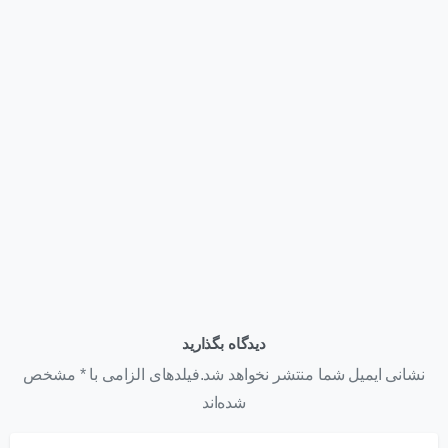
Articles
وبلاگ
بهترین کانفیگ HPE DL380 Gen12 برای AI؛ راهنمای انتخاب
سرور قدرتمند برای هوش مصنوعی
تیر ۳۱, ۱۴۰۵
دیدگاه بگذارید
نشانی ایمیل شما منتشر نخواهد شد.فیلدهای الزامی با * مشخص
شده‌اند
نام
*