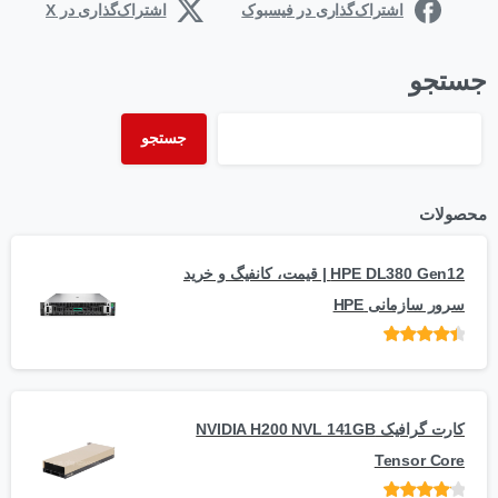
اشتراک‌گذاری در فیسبوک
اشتراک‌گذاری در X
جستجو
جستجو
محصولات
HPE DL380 Gen12 | قیمت، کانفیگ و خرید
سرور سازمانی HPE
امتیاز
از 5
کارت گرافیک NVIDIA H200 NVL 141GB
Tensor Core